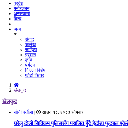
प्रदेश
मनाेरञ्जन
अन्तरवार्ता
विश्व
अन्य
संवाद
आलेख
साहित्य
प्रवास
कृषि
पर्यटन
जिल्ला विशेष
फोटो फिचर
खेलकुद
खेलकुद
सोनी बर्तौला
|
साउन १८, २०८३ सोमबार
घरेलु टोली सिक्किम पुलिससँग पराजित हुँदै हेटौंडा फुटबल एकेड