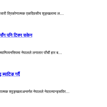
मा जारी त्रिकोणात्मक एकदिवसीय शृङ्खलामा ल…
ानसँग पनि टिक्न सकेन
ाम्पियनसिपमा नेपालले लगातार पाँचौं हार ब…
ब्याटिङ गर्दै
्मक श्रृङ्खलाअन्तर्गत नेपालले नेदरल्यान्ड्सविर…