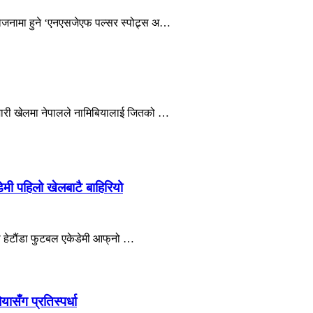
नामा हुने ‘एनएसजेएफ पल्सर स्पोट्र्स अ…
ारी खेलमा नेपालले नामिबियालाई जितको …
ेमी पहिलो खेलबाटै बाहिरियो
को हेटौंडा फुटबल एकेडेमी आफ्‌नो …
सँग प्रतिस्पर्धा