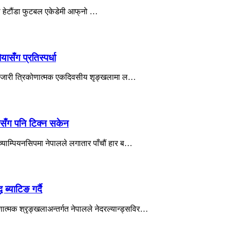
को हेटौंडा फुटबल एकेडेमी आफ्‌नो …
सँग प्रतिस्पर्धा
मा जारी त्रिकोणात्मक एकदिवसीय शृङ्खलामा ल…
ानसँग पनि टिक्न सकेन
ाम्पियनसिपमा नेपालले लगातार पाँचौं हार ब…
ब्याटिङ गर्दै
्मक श्रृङ्खलाअन्तर्गत नेपालले नेदरल्यान्ड्सविर…