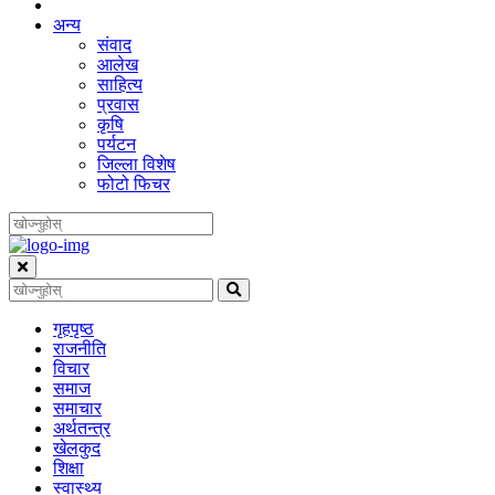
अन्य
संवाद
आलेख
साहित्य
प्रवास
कृषि
पर्यटन
जिल्ला विशेष
फोटो फिचर
गृहपृष्‍ठ
राजनीति
विचार
समाज
समाचार
अर्थतन्त्र
खेलकुद
शिक्षा
स्वास्थ्य