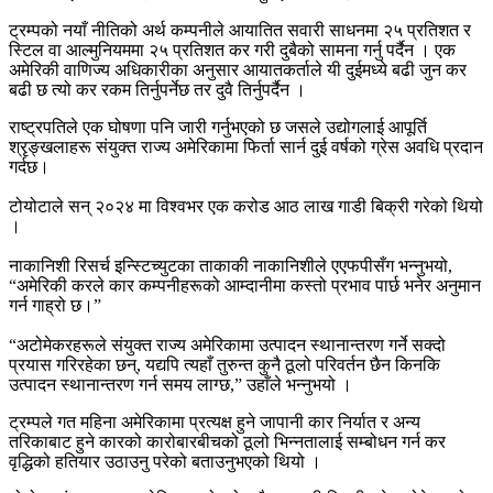
ट्रम्पको नयाँ नीतिको अर्थ कम्पनीले आयातित सवारी साधनमा २५ प्रतिशत र
स्टिल वा आल्मुनियममा २५ प्रतिशत कर गरी दुबैको सामना गर्नु पर्दैन । एक
अमेरिकी वाणिज्य अधिकारीका अनुसार आयातकर्ताले यी दुईमध्ये बढी जुन कर
बढी छ त्यो कर रकम तिर्नुपर्नेछ तर दुवै तिर्नुपर्दैन ।
राष्ट्रपतिले एक घोषणा पनि जारी गर्नुभएको छ जसले उद्योगलाई आपूर्ति
श्रृङ्खलाहरू संयुक्त राज्य अमेरिकामा फिर्ता सार्न दुई वर्षको ग्रेस अवधि प्रदान
गर्दछ।
टोयोटाले सन् २०२४ मा विश्वभर एक करोड आठ लाख गाडी बिक्री गरेको थियो
।
नाकानिशी रिसर्च इन्स्टिच्युटका ताकाकी नाकानिशीले एएफपीसँग भन्नुभयो,
“अमेरिकी करले कार कम्पनीहरूको आम्दानीमा कस्तो प्रभाव पार्छ भनेर अनुमान
गर्न गाह्रो छ।”
“अटोमेकरहरूले संयुक्त राज्य अमेरिकामा उत्पादन स्थानान्तरण गर्ने सक्दो
प्रयास गरिरहेका छन्, यद्यपि त्यहाँ तुरुन्त कुनै ठूलो परिवर्तन छैन किनकि
उत्पादन स्थानान्तरण गर्न समय लाग्छ,” उहाँले भन्नुभयो ।
ट्रम्पले गत महिना अमेरिकामा प्रत्यक्ष हुने जापानी कार निर्यात र अन्य
तरिकाबाट हुने कारको कारोबारबीचको ठूलो भिन्नतालाई सम्बोधन गर्न कर
वृद्धिको हतियार उठाउनु परेको बताउनुभएको थियो ।