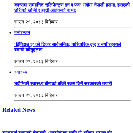
कान्समा सम्मानित ‘इलिफेन्ट्स इन द फग’ भदौमा नेपाली हलमा, हराएकी
छोरीको खोजी र हात्ती आतंकको कथा:
साउन २१, २०८३ बिहिबार
मनोरन्जन
‘झिँगेदाउ २’ को टिजर सार्वजनिक, पारिवारिक द्वन्द्व र नयाँ रहस्यले
बढायो कौतुहलता
साउन २१, २०८३ बिहिबार
स्वास्थ्य
भदौभित्रै स्वास्थ्य बीमाको बाँकी रकम तिर्ने सरकारको तयारी
साउन २१, २०८३ बिहिबार
Related News
इरानलाई ट्रम्पको चेतावनी–‘सम्झौताका लागि यो अन्तिम अवसर हो’