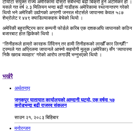
टोयोटा संयुक्त राज्य अमेरिकामा दोस्रो सबैभन्दा बढी बिक्री हुने अटोमेकर हो ।
यसले गत वर्ष २.३ मिलियन भन्दा बढी गाडीहरू अमेरिकामा स्थानान्तरण गरेको
थियो भने अमेरिकी उद्योगको अग्रणी जनरल मोटर्सले जापानमा केवल ५८७
शेभ्रोलेट र ४४९ क्याडिल्याकहरू बेचेको थियो ।
अमेरिकी बहुराष्ट्रिय कार कम्पनी फोर्डले करिब एक दशकअघि जापानको कठिन
बजारबाट हात झिकेको थियो ।
“तिनीहरूले हाम्रो कारहरू लिँदेनन् तर हामी तिनीहरूको लाखौँ कार लिन्छौँ!”
ट्रम्पले गत अप्रिलमा जापानले आफ्नो सहयोगी मुलुक (अमेरिका) सँग ‘व्यापारमा
निकै खराब व्यवहार’ गरेको आरोप लगाउँदै भन्नुभएको थियो ।
भर्खरै
अर्थतन्त्र
जनकपुर यातायात कार्यालयको आम्दानी घट्यो, एक वर्षमा ५७
करोडभन्दा बढी राजस्व संकलन
साउन २१, २०८३ बिहिबार
मनोरन्जन