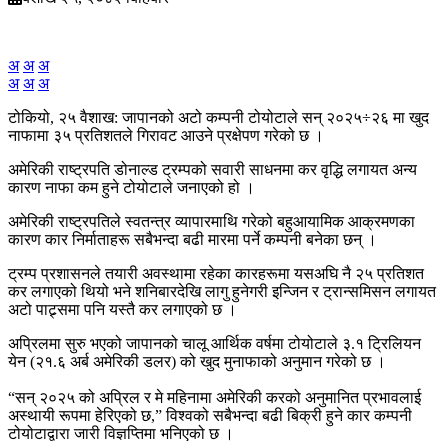
अ
अ
अ
अ
अ
अ
टोकियो, २५ वैशाख: जापानको अटो कम्पनी टोयोटाले सन् २०२५÷२६ मा खुद
नाफामा ३५ प्रतिशतले गिरावट आउने प्रक्षेपण गरेको छ ।
अमेरिकी राष्ट्रपति डोनाल्ड ट्रम्पको सवारी साधनमा कर वृद्धि लगायत अन्य
कारण नाफा कम हुने टोयोटाले जनाएको हो ।
अमेरिकी राष्ट्रपतिले स्वतन्त्र व्यापारमाथि गरेको बहुआयामिक आक्रमणका
कारण कार निर्माताहरू सबैभन्दा बढी मारमा पर्ने कम्पनी बनेका छन् ।
ट्रम्प प्रशासनले तयारी अवस्थामा रहेका कारहरूमा यसअघि नै २५ प्रतिशत
कर लगाएको थियो भने शनिबारदेखि लागु हुनेगरी इन्जिन र ट्रान्समिसन लगायत
अटो पाट्र्समा पनि यस्तै कर लगाएको छ ।
अप्रिलमा सुरु भएको जापानको चालू आर्थिक वर्षमा टोयोटाले ३.१ ट्रिलियन
येन (२१.६ अर्ब अमेरिकी डलर) को खुद मुनाफाको अनुमान गरेको छ ।
“सन् २०२५ को अप्रिल र मे महिनामा अमेरिकी करको अनुमानित प्रभावलाई
अस्थायी रूपमा हेरिएको छ,” विश्वको सबैभन्दा बढी बिक्री हुने कार कम्पनी
टोयोटाद्वारा जारी विज्ञप्तिमा भनिएको छ ।