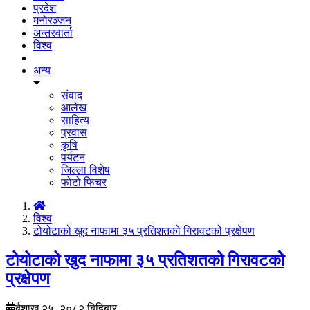
प्रदेश
मनाेरञ्जन
अन्तरवार्ता
विश्व
अन्य
संवाद
आलेख
साहित्य
प्रवास
कृषि
पर्यटन
जिल्ला विशेष
फोटो फिचर
विश्व
टोयोटाको खुद नाफामा ३५ प्रतिशतको गिरावटकोे प्रक्षेपण
टोयोटाको खुद नाफामा ३५ प्रतिशतको गिरावटकोे
प्रक्षेपण
बैशाख २५, २०८२ बिहिबार