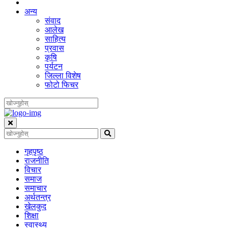
अन्य
संवाद
आलेख
साहित्य
प्रवास
कृषि
पर्यटन
जिल्ला विशेष
फोटो फिचर
गृहपृष्‍ठ
राजनीति
विचार
समाज
समाचार
अर्थतन्त्र
खेलकुद
शिक्षा
स्वास्थ्य