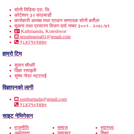
सोनी मिडिया प्रा. लि.
कोटेश्वर ३२ काठमाडौं
कार्यकारी अध्यक्ष तथा प्रधान सम्पादक सोनी बर्तौला
सूचना तथा प्रसारण विभाग दर्ता नम्बर ३००१ - २०७८/७९
Kathmandu, Koteshwor
nepalmarga01@gmail.com
९८४२१०३४७०
हाम्रो टिम
सुसन चौधरी
दिक्षा रसाइली
सुष्मा गोदर भट्टराई
विज्ञापनको लागी
sonibartaula@gmail.com
९८४२१०३४७०
साइट नेभिगेसन
राजनीति
समाज
स्वास्थ्य
अर्थतन्त्र
समाचार
शिक्षा