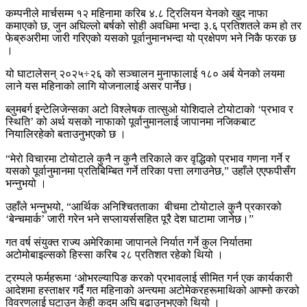
कम्पनीले मार्चसम्म १२ महिनामा करिब ४.८ ट्रिलियन येनको खुद नाफा
कमाएको छ, जुन अघिल्लो बर्षको सोही अवधिमा भन्दा ३.६ प्रतिशतले कम हो तर
फेब्रुअरीमा जारी गरिएको यसको पूर्वानुमानभन्दा यो प्रक्षेपण भने निकै फरक छ
।
यो घाटालेसन् २०२५÷२६ को सञ्चालन मुनाफालाई १८० अर्ब येनको लयमा
लाने यस महिनाको लागि योजनालाई असर पार्नेछ।
ब्लुमबर्ग इन्टेलिजेन्सका अटो विश्लेषक तात्सुओ योशिदाले टोयोटाको ‘प्रभाव र
स्थिति’ को अर्थ यसको नाफाको पूर्वानुमानलाई जापानमा नजिकबाट
नियालिरहेको बताउनुभएको छ ।
“मेरो विचारमा टोयोटाले कुनै न कुनै तरिकाले कर वृद्धिको प्रभाव गणना गर्ने र
यसको पूर्वानुमानमा प्रतिबिम्बित गर्ने तरिका पत्ता लगाउनेछ,” उहाँले एएफपीसँग
भन्नुभयो ।
उहाँले भन्नुभयो, “आर्थिक अनिश्चितताका बीचमा टोयोटाले कुनै प्रकारको
‘बेन्चमार्क’ जारी गरेन भने सप्लायर्ससहित पूरै देश घाटामा जानेछ।”
गत वर्ष संयुक्त राज्य अमेरिकामा जापानले निर्यात गर्ने कुल निर्यातमा
अटोमोबाइल्सको हिस्सा करिब २८ प्रतिशत रहेको थियो ।
ट्रम्पले फर्महरूमा ‘ओभरल्यापिङ करको प्रभावलाई सीमित गर्न एक कार्यकारी
आदेशमा हस्ताक्षर गर्दै गत महिनाको अन्त्यमा अटोमेकरहरूमाथिको आफ्नो करको
विवरणलाई घटाउन केही कदम अघि बढाउनुभएको थियो ।