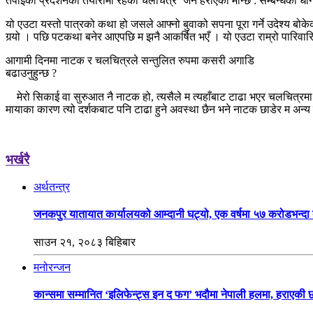
तपाईंको प्रदर्शनको तयारीमा रहेको चलचित्र ‘जनै हराएको मान्छे : सम्बन्धको ध
यो एउटा यस्तो पात्रको कथा हो जसले आफ्नो बुवाको सपना पूरा गर्ने उदेश्य बो
गर्‍यो । पछि पटकथा बनेर आएपछि म झनै आकर्षित भएँ । यो एउटा राम्रो पारिवारि
आगामी दिनमा नाटक र चलचित्रले सन्तुलित रुपमा कसरी अगाडि
बढाउनुहुन्छ ?
मेरो सिकाई वा सुरुआत नै नाटक हो, त्यसैले म त्यहाँबाट टाढा भएर चलचित्रमा म
मायाका कारण त्यो दर्शकबाट पनि टाढा हुने अवस्था छैन भने नाटक छाडेर म अन्य 
भर्खरै
अर्थतन्त्र
जनकपुर यातायात कार्यालयको आम्दानी घट्यो, एक वर्षमा ५७ करोडभन्द
साउन २१, २०८३ बिहिबार
मनोरन्जन
कान्समा सम्मानित ‘इलिफेन्ट्स इन द फग’ भदौमा नेपाली हलमा, हराएकी