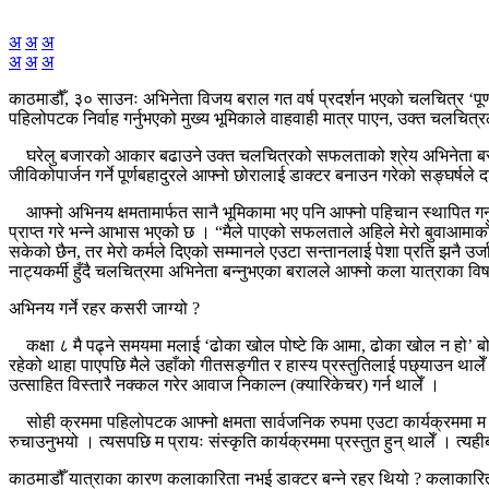
अ
अ
अ
अ
अ
अ
काठमाडौँ, ३० साउनः अभिनेता विजय बराल गत वर्ष प्रदर्शन भएको चलचित्र ‘पूर्
पहिलोपटक निर्वाह गर्नुभएको मुख्य भूमिकाले वाहवाही मात्र पाएन, उक्त चलचित्र
घरेलु बजारको आकार बढाउने उक्त चलचित्रको सफलताको श्रेय अभिनेता बरालले प्रा
जीविकोपार्जन गर्ने पूर्णबहादुरले आफ्नो छोरालाई डाक्टर बनाउन गरेको सङ्घर्षले 
आफ्नो अभिनय क्षमतामार्फत सानै भूमिकामा भए पनि आफ्नो पहिचान स्थापित गर्न
प्राप्त गरे भन्ने आभास भएको छ । “मैले पाएको सफलताले अहिले मेरो बुवाआमाको प
सकेको छैन, तर मेरो कर्मले दिएको सम्मानले एउटा सन्तानलाई पेशा प्रति झनै उर्जा
नाट्यकर्मी हुँदै चलचित्रमा अभिनेता बन्नुभएका बरालले आफ्नो कला यात्राका व
अभिनय गर्ने रहर कसरी जाग्यो ?
कक्षा ८ मै पढ्ने समयमा मलाई ‘ढोका खोल पोष्टे कि आमा, ढोका खोल न हो’ बोल
रहेको थाहा पाएपछि मैले उहाँको गीतसङ्गीत र हास्य प्रस्तुतिलाई पछ्याउन था
उत्साहित विस्तारै नक्कल गरेर आवाज निकाल्न (क्यारिकेचर) गर्न थालेँ ।
सोही क्रममा पहिलोपटक आफ्नो क्षमता सार्वजनिक रुपमा एउटा कार्यक्रममा म मञ्
रुचाउनुभयो । त्यसपछि म प्रायः संस्कृति कार्यक्रममा प्रस्तुत हुन् थालेँ । त्
काठमाडौँ यात्राका कारण कलाकारिता नभई डाक्टर बन्ने रहर थियो ? कलाकारित