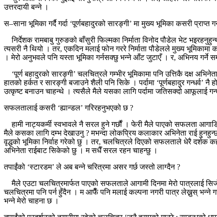
उत्तरदायी बन्ने ।
स–साना भूमिका गर्दै गर्दा ‘पूर्णबहादुरको सारङ्गी’ मा मुख्य भूमिका कसरी प्राप्त गर
निर्देशक रामबाबु गुरुङको बाँसुरी फिल्मका निर्माता विनोद पौडेल भेट भइरहनुहु
त्यसरी नै थियो । तर, एकदिन मलाई फोन गररे निर्माता पौडेलले मुख्य भूमिकामा काम
। मेरो अनुभवले पनि यस्ता भूमिका गर्नसक्छु भन्ने आँट जुटाएँ । र, अभिनय गर्ने सम
‘पूर्ण बहादुरको सारङ्गी’ चलचित्रले गम्भीर भूमिकामा पनि उत्तिकै दक्ष अभिनेत
हातको हर्कत र सारङ्गी बजाउने शैली पनि सिके । पर्दामा ‘पूर्णबहादुर गन्धर्व
उत्कृष्ट बनाउन चाहन्थे । त्यसैले मैले यसका लागि पर्दामा जतिसक्दो आफूलाई गन्धर
सफलतालाई कसरी ‘ह्यान्डल’ गरिरहनुभएको छ ?
हामी नाट्यकर्मी स्वभावले नै सरल हुने गर्छौं । फेरी मैले पाएको सफलता आग
मैले कसका लागि दम्भ देखाउनु ? मभन्दा लोकप्रिय कलाकार अभिनेता राई हुनहुन्छ, 
वृद्धको भूमिका निर्वाह गरेको छु । तर, चलचित्रले दिएको सफलताले धेरै दर्शक कहाँ 
अभिनेता राईबाट सिकेको छु । म सधैँ सरल रहन चाहन्छु ।
तपाईंको ‘स्टारडम’ ले अब बन्ने चरित्रमा असर गर्छ जस्तो लाग्दैन ?
मैले एउटा चलचित्रमार्फत पाएको सफलताले आगामी दिनमा मेरो पात्रलाई सिर्जना गर्
चलचित्रमा पनि पर्न हुँदैन । म आफैँ पनि मलाई कल्पना नगरी पात्र लेख्नुस् भन्
भन्ने मेरो चाहना छ ।