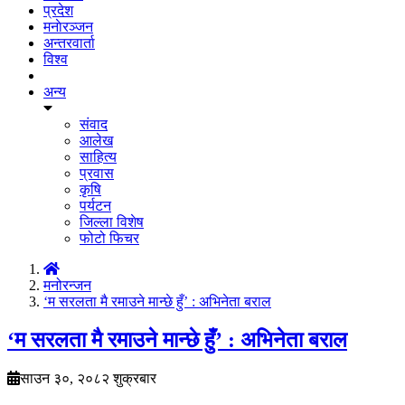
प्रदेश
मनाेरञ्जन
अन्तरवार्ता
विश्व
अन्य
संवाद
आलेख
साहित्य
प्रवास
कृषि
पर्यटन
जिल्ला विशेष
फोटो फिचर
मनोरन्जन
‘म सरलता मै रमाउने मान्छे हुँ’ : अभिनेता बराल
‘म सरलता मै रमाउने मान्छे हुँ’ : अभिनेता बराल
साउन ३०, २०८२ शुक्रबार