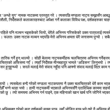
अन्धो युग’ नामक नाटकमा प्रस्तुत गरे । त्यसपछि मण्डला नाट्य समूहसँग आबद्ध 
ली, निर्देशकले कलाकारहरुबाट अपेक्षा गर्ने कलाका विविध पक्ष, दर्शकहरुका चाहना
ले पनि मञ्चन भइसकेको थियो, धेरैले अभिनय गरिसकेको उक्त पात्रलाई त्यसबेला अ
ँ । फलतः उक्त नाटक मञ्चन भएपछि मेरो अभिनय क्षमता धेरै जनासम्म पुग्यो । सबैल
ारिफ गर्ने हुन् थाल्यो । सोही बेलामा नाट्यकर्मीहरू चलचित्रमा अभिनय गर्नेक्रम 
चित्रको अफिसमा गएँ । त्यहाँ निर्देशक मीनबहादुर भामले ‘अडिसन’ लिनुभयो । त्यह
र हुनुहुन्थ्यो । सरले मलाई मेरो संवाद नहुँदा पनि आफ्नो संवाद मलाई दिएर काम ग
 । त्यसबेला बन्दै गरेको मण्डला नाटकघरमा नै उक्त चलचित्रको धेरै काम भएको थि
र्दैछौँ भन्ने थाहा भयो । हामी नाट्यकर्मी भएकाले अभिनयसँगै प्राविधिक काममा सह
रेको छु । त्यो समयमा अभिनय गर्न पाइने, एक महिनाको खान खर्च पनि जोगिने भएक
व्यक्त गरेको कुरा दर्शकको मनमा पुग्छ, उहाँ जोडिनु हुन्छ भने त्यो नै अभिनय 