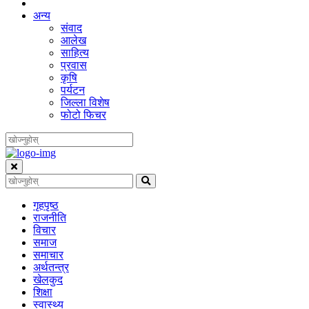
अन्य
संवाद
आलेख
साहित्य
प्रवास
कृषि
पर्यटन
जिल्ला विशेष
फोटो फिचर
गृहपृष्‍ठ
राजनीति
विचार
समाज
समाचार
अर्थतन्त्र
खेलकुद
शिक्षा
स्वास्थ्य