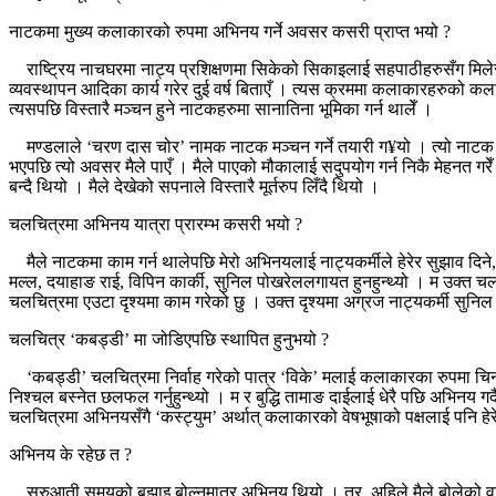
नाटकमा मुख्य कलाकारको रुपमा अभिनय गर्ने अवसर कसरी प्राप्त भयो ?
राष्ट्रिय नाचघरमा नाट्य प्रशिक्षणमा सिकेको सिकाइलाई सहपाठीहरुसँग मिलेर ‘
व्यवस्थापन आदिका कार्य गरेर दुई वर्ष बिताएँ । त्यस क्रममा कलाकारहरुको कलाशै
त्यसपछि विस्तारै मञ्चन हुने नाटकहरुमा सानातिना भूमिका गर्न थालेँ ।
मण्डलाले ‘चरण दास चोर’ नामक नाटक मञ्चन गर्ने तयारी ग¥यो । त्यो नाटक पहि
भएपछि त्यो अवसर मैले पाएँ । मैले पाएको मौकालाई सदुपयोग गर्न निकै मेहनत गरे
बन्दै थियो । मैले देखेको सपनाले विस्तारै मूर्तरुप लिँदै थियो ।
चलचित्रमा अभिनय यात्रा प्रारम्भ कसरी भयो ?
मैले नाटकमा काम गर्न थालेपछि मेरो अभिनयलाई नाट्यकर्मीले हेरेर सुझाव दिने, त
मल्ल, दयाहाङ राई, विपिन कार्की, सुनिल पोखरेललगायत हुनहुन्थ्यो । म उक्त चल
चलचित्रमा एउटा दृश्यमा काम गरेको छु । उक्त दृश्यमा अग्रज नाट्यकर्मी सुनिल स
चलचित्र ‘कबड्डी’ मा जोडिएपछि स्थापित हुनुभयो ?
‘कबड्डी’ चलचित्रमा निर्वाह गरेको पात्र ‘विके’ मलाई कलाकारका रुपमा चिनायो
निश्चल बस्नेत छलफल गर्नुहुन्थ्यो । म र बुद्धि तामाङ दाईलाई धेरै पछि अभिनय ग
चलचित्रमा अभिनयसँगै ‘कस्ट्युम’ अर्थात् कलाकारको वेषभूषाको पक्षलाई पनि हे
अभिनय के रहेछ त ?
सुरुआती समयको बुझाइ बोल्नुमात्र अभिनय थियो । तर, अहिले मैले बोलेको वा अभि