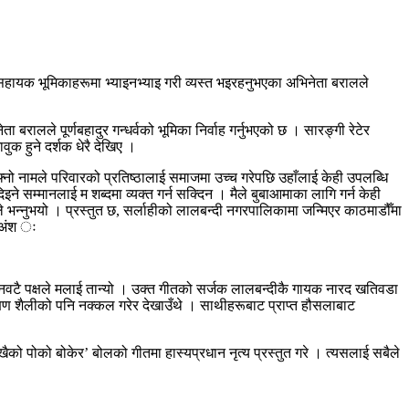
 सहायक भूमिकाहरूमा भ्याइनभ्याइ गरी व्यस्त भइरहनुभएका अभिनेता बरालले
लले पूर्णबहादुर गन्धर्वको भूमिका निर्वाह गर्नुभएको छ । सारङ्गी रेटेर
वुक हुने दर्शक धेरै देखिए ।
ो नामले परिवारको प्रतिष्ठालाई समाजमा उच्च गरेपछि उहाँलाई केही उपलब्धि
े सम्मानलाई म शब्दमा व्यक्त गर्न सक्दिन । मैले बुबाआमाका लागि गर्न केही
ालले भन्नुभयो । प्रस्तुत छ, सर्लाहीको लालबन्दी नगरपालिकामा जन्मिएर काठमाडौँमा
ित अंश ः
ीनवटै पक्षले मलाई तान्यो । उक्त गीतको सर्जक लालबन्दीकै गायक नारद खतिवडा
्षण शैलीको पनि नक्कल गरेर देखाउँथे । साथीहरूबाट प्राप्त हौसलाबाट
को पोको बोकेर’ बोलको गीतमा हास्यप्रधान नृत्य प्रस्तुत गरे । त्यसलाई सबैले