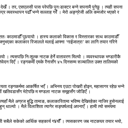
देखेँ । तर, एसएलसी पास परेपछि पुनःडाक्टर बन्ने सपनामै पुगेछु । त्यही सपना
र्किएर व्यवस्थापन पढौँ भन्ने सल्लाह गरेँ । मेरो अङ्ग्रेजी अलि कमजोर भएको र
न्ततः काठमाडौँ पु¥यायो । हास्य कलाको विकास र विस्तारका साथ काठमाडौँ
इसक्नुभएका कलाकार रिजालले मलाई आफ्ना ‘गाईजात्रा’ का लागि तयार गरिने
यो । त्यसपछि निःशुल्क नाटक हेर्ने वातावरण मिल्यो । व्यवस्थापक भण्डारीकै
वेदन दिएँ । रङ्गकर्मी एमके रैनासँग ४५ दिनसम्म सञ्चालित उक्त तालिमको
्यसयता रङ्गकर्ममा आकर्षित भएँ । अभिनय एउटा पोखरी होइन, महासागर रहेछ भन्ने
्मी खतिवडासँग भेटेपछि म मण्डला नाटक समूहसँग जोडिएँ ।
यहाँ मैले अग्रज बुद्धि तामाङ, कलाकारितामा भविष्य देखिरहेका नाजिर हुसेनलाई
ुन् थाल्यो । मैले विलाशिता त्यागेर सङ्घर्षलाई अपनाएँ । हामी त्यो समयमा
हामी सबैले सकेको आर्थिक सहकार्य ग¥यौंँ । त्यसकारण जब नाटकघर तयार भयो,