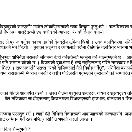
णबहादुरको सारङ्गी’ मार्फत लोकप्रियताको उच्च विन्दुमा पुग्नुभयो । चलचित्रका
ले नेपालमा मात्रै झण्डै ४७ करोडको व्यापार गरेर कीर्तिमान बनायो ।
प्त गर्नुका कारण उहाँको केन्द्रीय भूमिका थियो । उक्त चलचित्रमा अभिनेता बरा
दर्शकको मन जित्यो । बुबाको सङ्घर्ष र त्यागलाई पर्दामा देखेपछि चलचित्र भवनमा भा
ुभएका अभिनेता बरालले जीवनमा केही गर्नसकेको महसुस गर्न थाल्नुभएको छ । आफ्न
नि सम्मान बढेको छ । विजयको बुबाआमा है भन्दै उहाँहरूलाई गरिने नमस्कार र दिइन
 मिल्छ । सफलतासँगै प्राप्त गरेको दायित्वलाई मैले निर्वाह गर्नेछु”, अभिनेता बर
िषयमा राससकर्मी भेषराज कार्की र नवीन पौडेलसँग गर्नुभएको कुराकानीको सम्पाद
को गीतले आकर्षित ग¥यो । उक्त गीतमा प्रयुक्त शब्दहरू, गायन र श्रव्यदृश्य त
लेँ । मैले नजिकका साथीहरूसामु विद्यालयका शिक्षकहरुको हाउभाउ, बोलचाल र शिक
चमा प्रस्तुत भएँ । त्यहाँ मैले विभिन्न नेताहरुको आवाजहरूको नक्कलसँगै ‘जलखै
यहीबाट अभिनय गर्ने रहर मभित्र सिर्जित भएको जस्तो लाग्छ ।
ा किन रोज्नुभयो ?