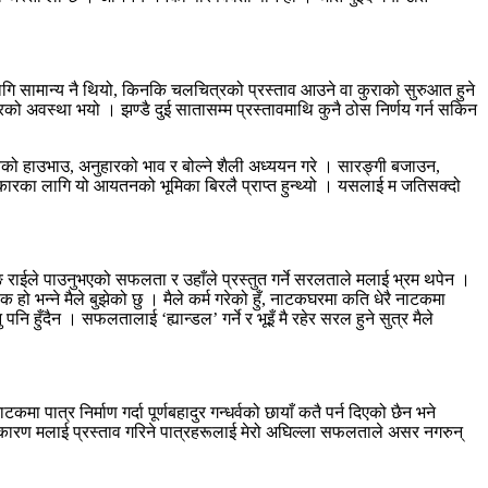
 लागि सामान्य नै थियो, किनकि चलचित्रको प्रस्ताव आउने वा कुराको सुरुआत हुने
धारको अवस्था भयो । झण्डै दुई सातासम्म प्रस्तावमाथि कुनै ठोस निर्णय गर्न सकिन
धर्वको हाउभाउ, अनुहारको भाव र बोल्ने शैली अध्ययन गरे । सारङ्गी बजाउन,
लाकारका लागि यो आयतनको भूमिका बिरलै प्राप्त हुन्थ्यो । यसलाई म जतिसक्दो
राईले पाउनुभएको सफलता र उहाँले प्रस्तुत गर्ने सरलताले मलाई भ्रम थपेन ।
हो भन्ने मैले बुझेको छु । मैले कर्म गरेको हुँ, नाटकघरमा कति धेरै नाटकमा
ि हुँदैन । सफलतालाई ‘ह्यान्डल’ गर्ने र भूइँ मै रहेर सरल हुने सुत्र मैले
ात्र निर्माण गर्दा पूर्णबहादुर गन्धर्वको छायाँ कतै पर्न दिएको छैन भने
 त्यसकारण मलाई प्रस्ताव गरिने पात्रहरूलाई मेरो अघिल्ला सफलताले असर नगरुन्