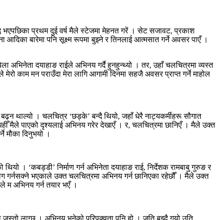
भएपछिका प्रथम दुई वर्ष मैले स्टेजमा मेहनत गरें । सेट सजावट, प्रकाश
 आदिका बारेमा पनि सूक्ष्म रूपमा बुझ्ने र तिनलाई आत्मसात गर्ने अवसर पाएँ ।
भिनेता दयाहाङ राईले अभिनय गर्दै हुनहुन्थ्यो । तर, उहाँ चलचित्रमा व्यस्त
े मेरो काम मन पराउँदा मेरा लागि आगामी दिनमा सहजै अवसर प्राप्त गर्ने माहोल
बढ्न थाल्यो । चलचित्र ‘छड्के’ बन्दै थियो, जहाँ धेरै नाट्यकर्मीहरू सौगात
ीँ मैले पाएको दृश्यलाई अभिनय गरेर देखाएँ । र, चलचित्रमा छानिएँ । मैले उक्त
र्ने मौका दिनुभयो ।
यो । ‘कबड्डी’ निर्माण गर्न अभिनेता दयाहाङ राई, निर्देशक रामबाबु गुरुङ र
योग गर्नसक्ने भएकाले उक्त चलचित्रमा अभिनय गर्न छानिएका रहेछौँ । मैले उक्त
ाले म अभिनय गर्न तयार भएँ ।
हो जस्तो लाग्छ । अभिनय भनेको परिपक्वता पनि हो । जति बुझ्दै गयो उति