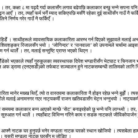
। तर, कक्षा ८ मा पढ्दै गर्दा कलासँग लगाव बढेपछि कलाकार बन्छु भन्ने सपना पनि 
्न आएँ । तर, त्यहाँ फर्म भर्ने म्याद सकिएपछि मसँगै रहेका दुई साथीसँग गाउँ नै फ
िने निर्णय गरेर गाउँ नै फर्किएँ ।
ौँ हिडेँ । साथीहरूले व्यावसायिक कलाकारिता आरम्भ गर्न दिएको सुझावले मलाई अ
लाकार शिवशङ्कर रिजालसँग भयो । ‘जोगिन्दर’ र ‘पानवाला’ को उपनामले चर्चामा आ
म गर्न थालेँ । तर, मलाई सन्तुष्टि प्राप्त भएको थिएन ।
ँडेको भएकाले त्यहाँ गुरुकुलका व्यवस्थापक दिपेश भण्डारीसँग भेटघाट र चिनजान भ
ल अफ ड्रामा (एनएसडी)को तर्फबाट सञ्चालन हुने नाटकसम्बन्धी तालिमको लागि नि
ता मानेर मख्ख थिएँ, त्यो त वास्तवमा कलाकारिता नै होइन रहेछ भन्ने बुझेँ । त
ारीले मलाई अनामनगर गएर नाट्यकर्मी राजन खतिवडासँग भेट्न भन्नुभयो । नाट्यकर
समयमा कलाकार बन्न आएको मान्छे ‘सेट’ बनाइरहेको छु भन्ने पनि लाग्थ्यो । तर, त्
 सुरुआत गर्न थालें । त्यहाँबाट विभिन्न गरिने काम र सडक नाटकले जीविकोपार्जन ह
छि आफ्नै नाटक घर हुनुपर्छ भनेर मण्डला नाटक घरको स्थान खोजियो । त्यसबेला 
यौँ । यसरी मण्डला नाटक घरसँग म जोडिए ।