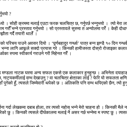
्नुभयो ?
न्थ्यो । सोही क्रममा मलाई एउटा फरक चलचित्र छ, गर्नुपर्छ भन्नुभयो । त्यो मेरा
 गरौँ भन्ने प्रस्ताव गर्नुभयो । सो प्रस्तावले सुरुमा त अन्योलमा परेँ । केही दो
्झौता गर्दै तयारी थालेँ ।
ाको परिचय पाउने अवसर दियो । ‘पूर्णबहादुर गन्धर्व’ पात्र बन्न झण्डै १० दिन गन्
’ नै हो भन्ना लागि आफूले सक्दो प्रयास गरे । किनकी हामीजस्ता दोस्रो रोजाइका क
्वका रुपमा स्वीकार्य गराउने गरी मिहेनत गरेँ ।
ाडि मण्डला नाटक घरमा अन्य सफल एकसे एक कलाकार हुनहुन्छ । अभिनेता दयाहाङ 
नाट्यकर्मीलाई दम्भ देखाउनु ? वा चलचित्र क्षेत्रका लाई ? फेरि यो सफलता क्षणिक 
पुगेको हुँ, त्यसले जिम्मेवारी थपेको छ । अलिकति पनि दम्भ थपिएको छैन, त्यो हुनु पन
दा लेखकमा दबाब होला, तर त्यसो नहोस् भन्ने मेरो चाहना हो । किनकी मैले नाटकमा प
ने गरेको छु । किनकी त्यसले दीर्घकालमा मलाई नै असर गर्छ भन्नेमा म स्पष्ट छु ।