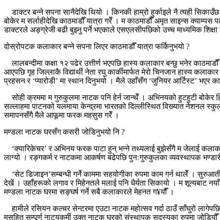
डाक्टर बन्ने सपना सानैदेखि थियो । किनकी हाम्रो हुर्काइले नै त्यही सिकाउँछ 
बोकेर म सर्लाहीदेखि काठमाडौँ यात्रा गरेँ । म काठमाडौँ अमृत साइन्स क्याम्पस पढ
डाक्टरले अङ्ग्रेजी बढी बुझ्नु पर्ने भएकाले एसएलसीपछिको उच्च माध्यमिक शिक्षा ल
दोस्रोपटक कलाकार बन्ने सपना लिएर काठमाडौँ यात्रा फर्किनुभयो ?
लालबन्दीमा कक्षा १२ पढेर उत्तीर्ण भएपछि हास्य कलाकार बन्छु भनेर काठमाड
आएपछि गृह जिल्लाकै विद्यार्थी नेता रघु कार्कीमार्फत मेरो चिनजान हास्य क
प्रहसन र ‘प्यारोडी’ मा स्थान दिनुभयो । मैले उहाँसँग ‘जुनियर आर्टिस्ट’ भएर का
सोही क्रममा म गुरुकुलमा नाटक पनि हेर्न जान्थेँ । अभिनयको हुटहुटी बोकेर हि
सल्लाहमा पाटनको यलमाया केन्द्रमा भारतको दिल्लीस्थित विख्यात नेशनल स्कु
समापनसँगै मैले आफूमा फरक महसुस गरेँ ।
मण्डला नाटक घरसँग कसरी जोडिनुभयो नि ?
‘क्यारिकेचर’ र अभिनय फरक पाटा हुन् भन्ने तथ्यलाई बुझेसँगै म जेलाई कलाकारि
लाग्यो । रङ्गकर्म र नाटकमा आकर्षण बढेपछि पुनःगुरुकुलका व्यवस्थापक भण्ड
‘सेट डिजाइन’सम्बन्धी गर्ने काममा सहयोगीका रुपमा काम गर्न थालेँ । सुरुआती 
देखें । उहाँहरूको लगाव र मिहेनतले मलाई पनि धैर्यता सिकायो । म शून्यबाट नयाँ
मण्डला नाटक घरमा सङ्घर्ष गर्ने सबै कलाकारले मेहनत ग¥यौँ ।
हामीले रसियन कल्चर सेन्टरमा एउटा नाटक महोत्सव गर्दा ठाउँ साँघुरो लागेप
मसहित सम्पूर्ण नाट्यकर्मी उक्त नाटक घरको संस्थापक सदस्यका रुपमा जोडि