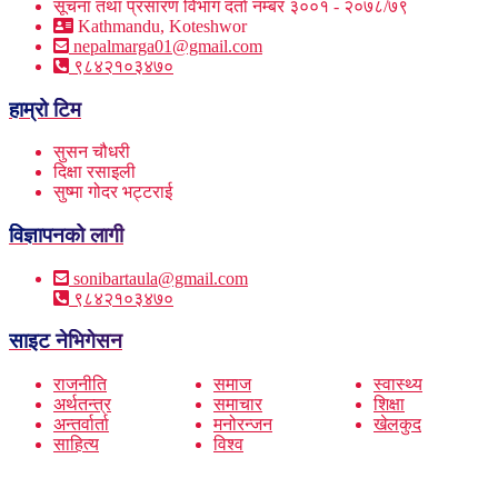
सूचना तथा प्रसारण विभाग दर्ता नम्बर ३००१ - २०७८/७९
Kathmandu, Koteshwor
nepalmarga01@gmail.com
९८४२१०३४७०
हाम्रो टिम
सुसन चौधरी
दिक्षा रसाइली
सुष्मा गोदर भट्टराई
विज्ञापनको लागी
sonibartaula@gmail.com
९८४२१०३४७०
साइट नेभिगेसन
राजनीति
समाज
स्वास्थ्य
अर्थतन्त्र
समाचार
शिक्षा
अन्तर्वार्ता
मनोरन्जन
खेलकुद
साहित्य
विश्व