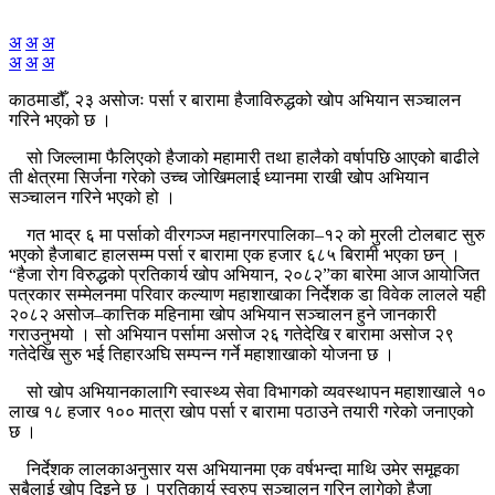
अ
अ
अ
अ
अ
अ
काठमाडौँ, २३ असोजः पर्सा र बारामा हैजाविरुद्धको खोप अभियान सञ्चालन
गरिने भएको छ ।
सो जिल्लामा फैलिएको हैजाको महामारी तथा हालैको वर्षापछि आएको बाढीले
ती क्षेत्रमा सिर्जना गरेको उच्च जोखिमलाई ध्यानमा राखी खोप अभियान
सञ्चालन गरिने भएको हो ।
गत भाद्र ६ मा पर्साको वीरगञ्ज महानगरपालिका–१२ को मुरली टोलबाट सुरु
भएको हैजाबाट हालसम्म पर्सा र बारामा एक हजार ६८५ बिरामी भएका छन् ।
“हैजा रोग विरुद्धको प्रतिकार्य खोप अभियान, २०८२”का बारेमा आज आयोजित
पत्रकार सम्मेलनमा परिवार कल्याण महाशाखाका निर्देशक डा विवेक लालले यही
२०८२ असोज–कात्तिक महिनामा खोप अभियान सञ्चालन हुने जानकारी
गराउनुभयो । सो अभियान पर्सामा असोज २६ गतेदेखि र बारामा असोज २९
गतेदेखि सुरु भई तिहारअघि सम्पन्न गर्ने महाशाखाको योजना छ ।
सो खोप अभियानकालागि स्वास्थ्य सेवा विभागको व्यवस्थापन महाशाखाले १०
लाख १८ हजार १०० मात्रा खोप पर्सा र बारामा पठाउने तयारी गरेको जनाएको
छ ।
निर्देशक लालकाअनुसार यस अभियानमा एक वर्षभन्दा माथि उमेर समूहका
सबैलाई खोप दिइने छ । प्रतिकार्य स्वरुप सञ्चालन गरिन लागेको हैजा