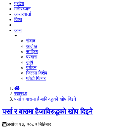
प्रदेश
मनाेरञ्जन
अन्तरवार्ता
विश्व
अन्य
संवाद
आलेख
साहित्य
प्रवास
कृषि
पर्यटन
जिल्ला विशेष
फोटो फिचर
स्वास्थ्य
पर्सा र बारामा हैजाविरुद्धको खोप दिइने
पर्सा र बारामा हैजाविरुद्धको खोप दिइने
असोज २३, २०८२ बिहिबार