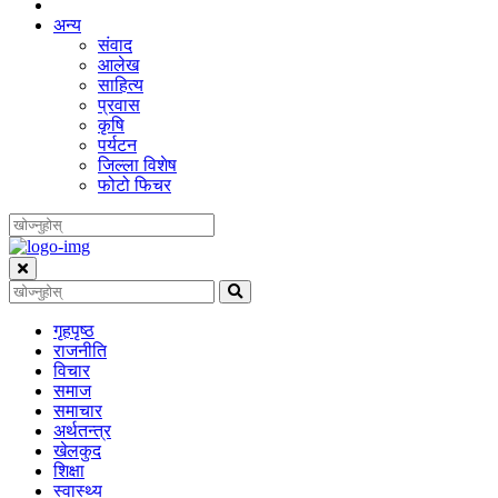
अन्य
संवाद
आलेख
साहित्य
प्रवास
कृषि
पर्यटन
जिल्ला विशेष
फोटो फिचर
गृहपृष्‍ठ
राजनीति
विचार
समाज
समाचार
अर्थतन्त्र
खेलकुद
शिक्षा
स्वास्थ्य