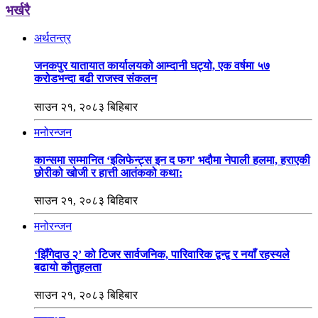
भर्खरै
अर्थतन्त्र
जनकपुर यातायात कार्यालयको आम्दानी घट्यो, एक वर्षमा ५७
करोडभन्दा बढी राजस्व संकलन
साउन २१, २०८३ बिहिबार
मनोरन्जन
कान्समा सम्मानित ‘इलिफेन्ट्स इन द फग’ भदौमा नेपाली हलमा, हराएकी
छोरीको खोजी र हात्ती आतंकको कथा:
साउन २१, २०८३ बिहिबार
मनोरन्जन
‘झिँगेदाउ २’ को टिजर सार्वजनिक, पारिवारिक द्वन्द्व र नयाँ रहस्यले
बढायो कौतुहलता
साउन २१, २०८३ बिहिबार