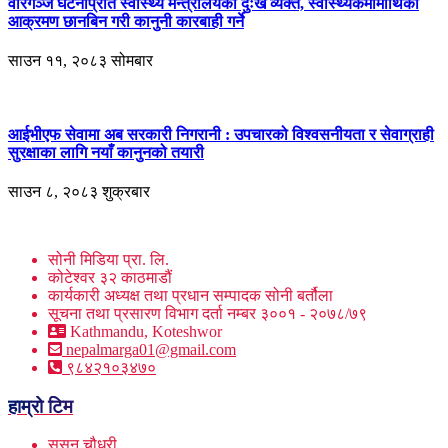
वीरगञ्ज घटनाप्रति स्वास्थ्य मन्त्रालयको दुःख व्यक्त, स्वास्थ्यकर्मीमाथिको
आक्रमण छानबिन गरी कानुनी कारबाही गर्ने
साउन ११, २०८३ सोमबार
आईभीएफ सेवामा अब सरकारी निगरानी : उपचारको विश्वसनीयता र सेवाग्राही
सुरक्षाका लागि नयाँ कानुनको तयारी
साउन ८, २०८३ शुक्रबार
सोनी मिडिया प्रा. लि.
कोटेश्वर ३२ काठमाडौं
कार्यकारी अध्यक्ष तथा प्रधान सम्पादक सोनी बर्तौला
सूचना तथा प्रसारण विभाग दर्ता नम्बर ३००१ - २०७८/७९
Kathmandu, Koteshwor
nepalmarga01@gmail.com
९८४२१०३४७०
हाम्रो टिम
सुसन चौधरी