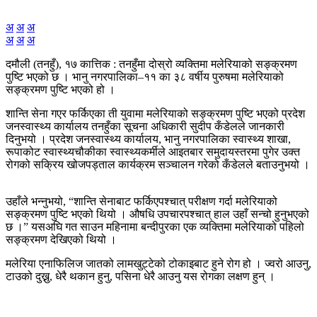
अ
अ
अ
अ
अ
अ
दमौली (तनहुँ), १७ कात्तिक : तनहुँमा दोस्रो व्यक्तिमा मलेरियाको सङ्क्रमण
पुष्टि भएको छ । भानु नगरपालिका–११ का ३८ वर्षीय पुरुषमा मलेरियाको
सङ्क्रमण पुष्टि भएको हो ।
शान्ति सेना गएर फर्किएका ती युवामा मलेरियाको सङ्क्रमण पुष्टि भएको प्रदेश
जनस्वास्थ्य कार्यालय तनहुँका सूचना अधिकारी सुदीप कँडेलले जानकारी
दिनुभयो । प्रदेश जनस्वास्थ्य कार्यालय, भानु नगरपालिका स्वास्थ्य शाखा,
रूपाकोट स्वास्थ्यचौकीका स्वास्थ्यकर्मीले आइतबार समुदायस्तरमा पुगेर उक्त
रोगको सक्रिय खोजपड्ताल कार्यक्रम सञ्चालन गरेको कँडेलले बताउनुभयो ।
उहाँले भन्नुभयो, “शान्ति सेनाबाट फर्किएपश्चात् परीक्षण गर्दा मलेरियाको
सङ्क्रमण पुष्टि भएको थियो । औषधि उपचारपश्चात् हाल उहाँ सन्चो हुनुभएको
छ ।” यसअघि गत साउन महिनामा बन्दीपुरका एक व्यक्तिमा मलेरियाको पहिलो
सङ्क्रमण देखिएको थियो ।
मलेरिया एनाफिलिज जातको लामखुट्टेको टोकाइबाट हुने रोग हो । ज्वरो आउनु,
टाउको दुख्नु, धेरै थकान हुनु, पसिना धेरै आउनु यस रोगका लक्षण हुन् ।