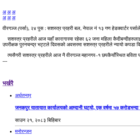
अ
अ
अ
अ
अ
अ
वीरगञ्ज (पर्सा), २४ पुस : सशस्त्र प्रहरी बल, नेपाल नं १३ गण हेडक्वार्टर 
सशस्त्र प्रहरीले आज यहाँ कारागारमा रहेका ६२ जना महिला कैदीबन्दीहरुलाइ
उपरीक्षक पुरनचन्द्र भट्टले दिवसको अवसरमा सशस्त्र प्रहरीले न्यायो कपडा
त्यसैगरी सशस्त्र प्रहरीले आज नै वीरगञ्ज महानगर–१ छपकैयाँस्थित बविता 
---
भर्खरै
अर्थतन्त्र
जनकपुर यातायात कार्यालयको आम्दानी घट्यो, एक वर्षमा ५७ करोडभन्द
साउन २१, २०८३ बिहिबार
मनोरन्जन