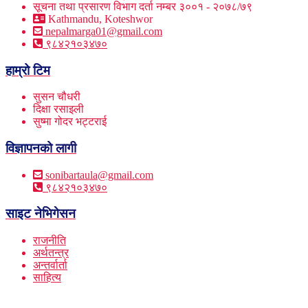
सूचना तथा प्रसारण विभाग दर्ता नम्बर ३००१ - २०७८/७९
Kathmandu, Koteshwor
nepalmarga01@gmail.com
९८४२१०३४७०
हाम्रो टिम
सुसन चौधरी
दिक्षा रसाइली
सुष्मा गोदर भट्टराई
विज्ञापनको लागी
sonibartaula@gmail.com
९८४२१०३४७०
साइट नेभिगेसन
राजनीति
अर्थतन्त्र
अन्तर्वार्ता
साहित्य