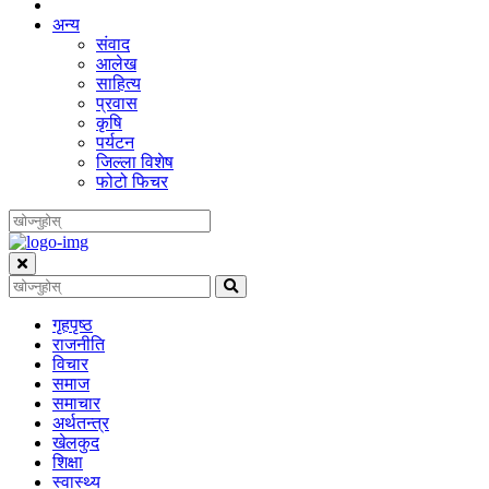
अन्य
संवाद
आलेख
साहित्य
प्रवास
कृषि
पर्यटन
जिल्ला विशेष
फोटो फिचर
गृहपृष्‍ठ
राजनीति
विचार
समाज
समाचार
अर्थतन्त्र
खेलकुद
शिक्षा
स्वास्थ्य