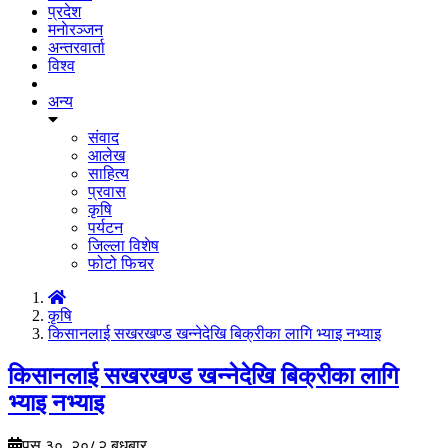
प्रदेश
मनाेरञ्जन
अन्तरवार्ता
विश्व
अन्य
संवाद
आलेख
साहित्य
प्रवास
कृषि
पर्यटन
जिल्ला विशेष
फोटो फिचर
कृषि
किसानलाई सखरखण्ड खन्नेदेखि बिक्रीका लागि भ्याइ नभ्याइ
किसानलाई सखरखण्ड खन्नेदेखि बिक्रीका लागि
भ्याइ नभ्याइ
पुस ३०, २०८२ बुधबार