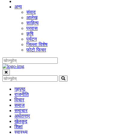
अन्य
संवाद
आलेख
साहित्य
प्रवास
कृषि
पर्यटन
जिल्ला विशेष
फोटो फिचर
गृहपृष्‍ठ
राजनीति
विचार
समाज
समाचार
अर्थतन्त्र
खेलकुद
शिक्षा
स्वास्थ्य