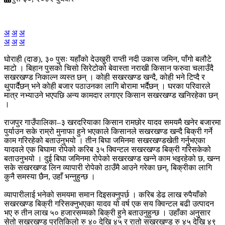
अ
अ
अ
अ
अ
अ
घोराही (दाङ), ३० पुसः यहाँको देउखुरी राप्ती नदी उकास जमिन, पाँगो बलौटे
माटो । बिहान पुसको चिसो सिरेटोको बेवास्ता नराखी किसान फरुवा चलाउँदै
सखरखण्ड निकाल्न व्यस्त छन् । कोही सखरखण्ड खन्दै, कोही भने टिप्दै र
थुपार्दैछन् भने कोही बजार पठाउनका लागि बोरामा भर्दैछन् । घरका परिवारले
मात्र नभ्याउने भएपछि अन्य कामदार लगाएर किसान सखरखण्ड खनिरहेका छन्
।
राजपुर गाउँपालिका–३ खरदरियाका किसान रामछोर यादव समयमै खनेर बजारमा
पुर्याउन सके राम्रो मुनाफा हुने भएकाले किसानले सखरखण्ड खन्दै बिक्री गर्ने
काम गरिरहेको बताउनुभयो । तीन बिघा जमिनमा सखरखण्डखेती गर्नुभएका
यादवले एक बिघामा रोपेको करिब ३५ क्विन्टल सखरखण्ड बिक्री गरिसकेको
बताउनुभयो । दुई बिघा जमिनमा रोपेको सखरखण्ड खन्ने काम भइरहेको छ, खन्न
सके सखरखण्ड लिन व्यापारी रोपेको ठाउँमै आउने गरेका छन्, बिक्रीका लागि
कुनै समस्या छैन, उहाँ भन्नुहुन्छ ।
व्यापारीलाई भनेको समयमा समान दिइसक्नुपर्छ । करिब डेढ लाख रुपैयाँको
सखरखण्ड बिक्री गरिसक्नुभएका यादव यो वर्ष एक सय क्विन्टल बढी उत्पादन
भए रु तीन लाख ५० हजारसम्मको बिक्री हुने बताउनुहुन्छ । उहाँका अनुसार
सेतो सखरखण्ड प्रतिकिलो रु ४० देखि ४५ र रातो सखरखण्ड रु ४५ देखि ४९