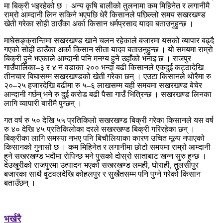
मा बिक्री भइरहेको छ । अन्य कृषि बालीको तुलनामा कम मिहिनेत र लगानीमै
राम्रो आम्दानी लिन सकिने भएपछि धेरै किसानले पछिल्लो समय सखरखण्ड
खेती गरेका सोही ठाउँका अर्का किसान धर्मप्रसाद यादव बताउनुहुन्छ ।
माघेसङ्क्रान्तिमा सखरखण्ड खाने चलन रहेकाले बजारमा यसको व्यापार बढ्दै
गएको सोही ठाउँका अर्का किसान सीता यादव बताउनुहुन्छ । यो समयमा राम्रो
बिक्री हुने भएकाले आम्दानी पनि मनग्य हुने उहाँको भनाइ छ । राजपुर
गाउँपालिका–३ र ४ नं वडाका २०० भन्दा बढी किसानले एकदुई कट्ठादेखि
तीनचार बिघासम्म सखरखण्डको खेती गरेका छन् । एउटा किसानले थोरैमा रु
२०–२५ हजारदेखि बढीमा रु ५–६ लाखसम्म यही समयमा सखरखण्ड बेचेर
आन्दानी गर्छन् भने रु दुई करोड बढी पैसा गाउँ भित्रिन्छ । सखरखण्ड लिनका
लागि व्यापारी बारीमै पुग्छन् ।
गत वर्ष रु ५० देखि ५५ प्रतिकिलो सखरखण्ड बिक्री गरेका किसानले यस वर्ष
रु ४० देखि ४५ प्रतिकिलोका दरले सखरखण्ड बिक्री गरिरहेका छन् ।
बिक्रीका लागि समस्या नभए पनि बिचौलियाका कारण उचित मूल्य नपाएको
किसानको गुनासो छ । कम मिहिनेत र लगानीमा छोटो समयमा राम्रो आम्दानी
हुने सखरखण्ड भदौमा रोपिन्छ भने पुसको दोस्रो साताबाट खन्न सुरु हुन्छ ।
देउखुरीको राजपुरमा उत्पादन भएको सखरखण्ड लमही, घोराही, तुलसीपुर
बजारका साथै वुटवलदेखि कोहलपुर र सुर्खेतसम्म पनि पुग्ने गरेको किसान
बताउँछन् ।
भर्खरै