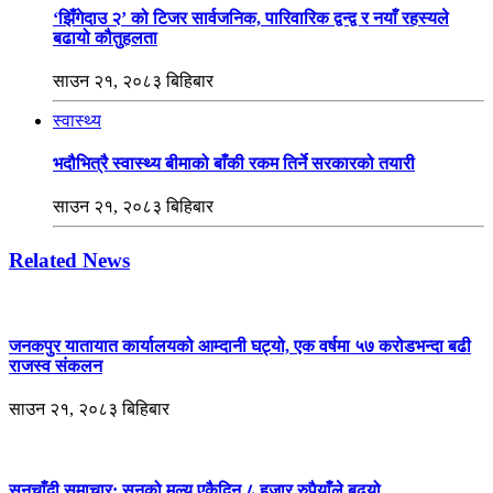
‘झिँगेदाउ २’ को टिजर सार्वजनिक, पारिवारिक द्वन्द्व र नयाँ रहस्यले
बढायो कौतुहलता
साउन २१, २०८३ बिहिबार
स्वास्थ्य
भदौभित्रै स्वास्थ्य बीमाको बाँकी रकम तिर्ने सरकारको तयारी
साउन २१, २०८३ बिहिबार
Related News
जनकपुर यातायात कार्यालयको आम्दानी घट्यो, एक वर्षमा ५७ करोडभन्दा बढी
राजस्व संकलन
साउन २१, २०८३ बिहिबार
सुनचाँदी समाचार: सुनको मूल्य एकैदिन ८ हजार रुपैयाँले बढ्यो