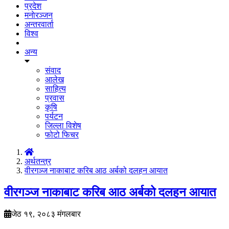
प्रदेश
मनाेरञ्जन
अन्तरवार्ता
विश्व
अन्य
संवाद
आलेख
साहित्य
प्रवास
कृषि
पर्यटन
जिल्ला विशेष
फोटो फिचर
अर्थतन्त्र
वीरगञ्ज नाकाबाट करिब आठ अर्बको दलहन आयात
वीरगञ्ज नाकाबाट करिब आठ अर्बको दलहन आयात
जेठ १९, २०८३ मंगलबार