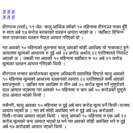
अ
अ
अ
अ
अ
अ
वीरगञ्ज (पर्सा), १९ जेठः चालु आर्थिक वर्षको १० महिनामा वीरगञ्ज नाका हुँदै
रु सात अर्ब ९७ करोड बराबरको दलहन आयात भएको छ । यहाँबाट विभिन्न
सात प्रकारका दलहन नेपाल आयात गरिएको हो ।
गत आवको १० महिनाको तुलनामा चालु आवको सोही अवधिमा यो नाकाबाट हुने
आयातमा मूल्यको आधारमा रु दुई अर्ब २४ करोड अर्थात् २२ प्रतिशतले गिरावट
आएको छ । जबकी गत आवको १० महिनामा यहाँबाट रु १० अर्ब २१ करोड
मूल्यका दलहन आयात गरिएको थियो ।
वीरगञ्ज भन्सार कार्यालयका सूचना अधिकारी उदयसिंह विष्टले चालु आवको
१० महिनामा मूल्यको आधारमा दलहनको आयात २२ प्रतिशतले कमी आएको
बताउनुभयो । उहाँका यस अवधिमा रु तीन अर्ब २० करोड मूल्य पर्ने मुसुरोको
दाल आयात भएकामा गत आवको १० महिनामा रु चार अर्ब ५० करोडको मुुसुरो
दाल आयात भएको थियो ।
यसैगरी, चालु आवका १० महिनामा रु दुई अर्ब चार करोड मूल्य पर्ने सिसी÷राजमा
आयात भएको छ । गत वर्ष सोही अवधिमा भने रु दुई अर्ब ७४ करोडकोे
सिमी÷राजमा आयात भएको थियो । चालु आवको १० महिनामा रु एक अर्ब ९२
करोड मूल्यको चना आयात भएको छ भने गत आवको सोही अवधिमा भने रु दुई
अर्ब १७ करोडको आयात भएको थियो ।