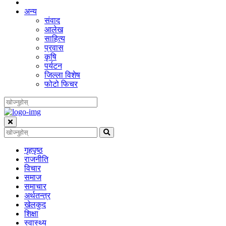
अन्य
संवाद
आलेख
साहित्य
प्रवास
कृषि
पर्यटन
जिल्ला विशेष
फोटो फिचर
गृहपृष्‍ठ
राजनीति
विचार
समाज
समाचार
अर्थतन्त्र
खेलकुद
शिक्षा
स्वास्थ्य