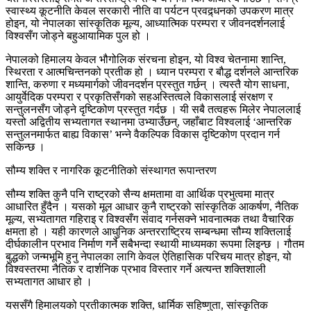
स्वास्थ्य कूटनीति केवल सरकारी नीति वा पर्यटन प्रवद्र्धनको उपकरण मात्र
होइन, यो नेपालका सांस्कृतिक मूल्य, आध्यात्मिक परम्परा र जीवनदर्शनलाई
विश्वसँग जोड्ने बहुआयामिक पुल हो ।
नेपालको हिमालय केवल भौगोलिक संरचना होइन, यो विश्व चेतनामा शान्ति,
स्थिरता र आत्मचिन्तनको प्रतीक हो । ध्यान परम्परा र बौद्ध दर्शनले आन्तरिक
शान्ति, करुणा र मध्यमार्गको जीवनदर्शन प्रस्तुत गर्छन् । त्यस्तै योग साधना,
आयुर्वेदिक परम्परा र प्रकृतिसँगको सहअस्तित्वले विकासलाई संरक्षण र
सन्तुलनसँग जोड्ने दृष्टिकोण प्रस्तुत गर्दछ । यी सबै तत्वहरू मिलेर नेपाललाई
यस्तो अद्वितीय सभ्यतागत स्थानमा उभ्याउँछन्, जहाँबाट विश्वलाई ‘आन्तरिक
सन्तुलनमार्फत बाह्य विकास’ भन्ने वैकल्पिक विकास दृष्टिकोण प्रदान गर्न
सकिन्छ ।
सौम्य शक्ति र नागरिक कूटनीतिको संस्थागत रूपान्तरण
सौम्य शक्ति कुनै पनि राष्ट्रको सैन्य क्षमतामा वा आर्थिक प्रभुत्वमा मात्र
आधारित हुँदैन । यसको मूल आधार कुनै राष्ट्रको सांस्कृतिक आकर्षण, नैतिक
मूल्य, सभ्यतागत गहिराइ र विश्वसँग संवाद गर्नसक्ने भावनात्मक तथा वैचारिक
क्षमता हो । यही कारणले आधुनिक अन्तरराष्ट्रिय सम्बन्धमा सौम्य शक्तिलाई
दीर्घकालीन प्रभाव निर्माण गर्ने सबैभन्दा स्थायी माध्यमका रूपमा लिइन्छ । गौतम
बुद्धको जन्मभूमि हुनु नेपालका लागि केवल ऐतिहासिक परिचय मात्र होइन, यो
विश्वस्तरमा नैतिक र दार्शनिक प्रभाव विस्तार गर्ने अत्यन्त शक्तिशाली
सभ्यतागत आधार हो ।
यससँगै हिमालयको प्रतीकात्मक शक्ति, धार्मिक सहिष्णुता, सांस्कृतिक