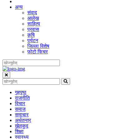
अन्य
संवाद
आलेख
साहित्य
प्रवास
कृषि
पर्यटन
जिल्ला विशेष
फोटो फिचर
गृहपृष्‍ठ
राजनीति
विचार
समाज
समाचार
अर्थतन्त्र
खेलकुद
शिक्षा
स्वास्थ्य