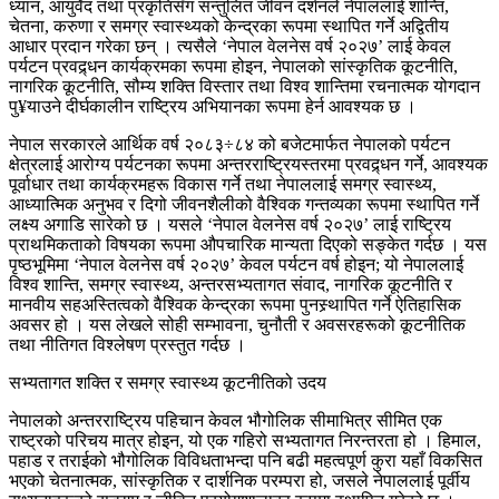
ध्यान, आयुर्वेद तथा प्रकृतिसँग सन्तुलित जीवन दर्शनले नेपाललाई शान्ति,
चेतना, करुणा र समग्र स्वास्थ्यको केन्द्रका रूपमा स्थापित गर्ने अद्वितीय
आधार प्रदान गरेका छन् । त्यसैले ‘नेपाल वेलनेस वर्ष २०२७’ लाई केवल
पर्यटन प्रवद्र्धन कार्यक्रमका रूपमा होइन, नेपालको सांस्कृतिक कूटनीति,
नागरिक कूटनीति, सौम्य शक्ति विस्तार तथा विश्व शान्तिमा रचनात्मक योगदान
पु¥याउने दीर्घकालीन राष्ट्रिय अभियानका रूपमा हेर्न आवश्यक छ ।
नेपाल सरकारले आर्थिक वर्ष २०८३÷८४ को बजेटमार्फत नेपालको पर्यटन
क्षेत्रलाई आरोग्य पर्यटनका रूपमा अन्तरराष्ट्रियस्तरमा प्रवद्र्धन गर्ने, आवश्यक
पूर्वाधार तथा कार्यक्रमहरू विकास गर्ने तथा नेपाललाई समग्र स्वास्थ्य,
आध्यात्मिक अनुभव र दिगो जीवनशैलीको वैश्विक गन्तव्यका रूपमा स्थापित गर्ने
लक्ष्य अगाडि सारेको छ । यसले ‘नेपाल वेलनेस वर्ष २०२७’ लाई राष्ट्रिय
प्राथमिकताको विषयका रूपमा औपचारिक मान्यता दिएको सङ्केत गर्दछ । यस
पृष्ठभूमिमा ‘नेपाल वेलनेस वर्ष २०२७’ केवल पर्यटन वर्ष होइन; यो नेपाललाई
विश्व शान्ति, समग्र स्वास्थ्य, अन्तरसभ्यतागत संवाद, नागरिक कूटनीति र
मानवीय सहअस्तित्वको वैश्विक केन्द्रका रूपमा पुनस्र्थापित गर्ने ऐतिहासिक
अवसर हो । यस लेखले सोही सम्भावना, चुनौती र अवसरहरूको कूटनीतिक
तथा नीतिगत विश्लेषण प्रस्तुत गर्दछ ।
सभ्यतागत शक्ति र समग्र स्वास्थ्य कूटनीतिको उदय
नेपालको अन्तरराष्ट्रिय पहिचान केवल भौगोलिक सीमाभित्र सीमित एक
राष्ट्रको परिचय मात्र होइन, यो एक गहिरो सभ्यतागत निरन्तरता हो । हिमाल,
पहाड र तराईको भौगोलिक विविधताभन्दा पनि बढी महत्वपूर्ण कुरा यहाँ विकसित
भएको चेतनात्मक, सांस्कृतिक र दार्शनिक परम्परा हो, जसले नेपाललाई पूर्वीय