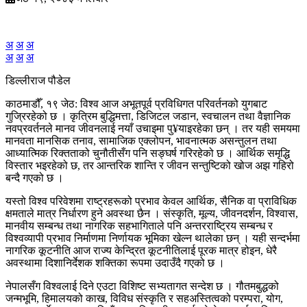
अ
अ
अ
अ
अ
अ
डिल्लीराज पौडेल
काठमाडौँ, १९ जेठ: विश्व आज अभूतपूर्व प्रविधिगत परिवर्तनको युगबाट
गुज्रिरहेको छ । कृत्रिम बुद्धिमत्ता, डिजिटल जडान, स्वचालन तथा वैज्ञानिक
नवप्रवर्तनले मानव जीवनलाई नयाँ उचाइमा पु¥याइरहेका छन् । तर यही समयमा
मानवता मानसिक तनाव, सामाजिक एक्लोपन, भावनात्मक असन्तुलन तथा
आध्यात्मिक रिक्तताको चुनौतीसँग पनि सङ्घर्ष गरिरहेको छ । आर्थिक समृद्धि
विस्तार भइरहेको छ, तर आन्तरिक शान्ति र जीवन सन्तुष्टिको खोज अझ गहिरो
बन्दै गएको छ ।
यस्तो विश्व परिवेशमा राष्ट्रहरूको प्रभाव केवल आर्थिक, सैनिक वा प्राविधिक
क्षमताले मात्र निर्धारण हुने अवस्था छैन । संस्कृति, मूल्य, जीवनदर्शन, विश्वास,
मानवीय सम्बन्ध तथा नागरिक सहभागिताले पनि अन्तरराष्ट्रिय सम्बन्ध र
विश्वव्यापी प्रभाव निर्माणमा निर्णायक भूमिका खेल्न थालेका छन् । यही सन्दर्भमा
नागरिक कूटनीति आज राज्य केन्द्रित कूटनीतिलाई पूरक मात्र होइन, धेरै
अवस्थामा दिशानिर्देशक शक्तिका रूपमा उदाउँदै गएको छ ।
नेपालसँग विश्वलाई दिने एउटा विशिष्ट सभ्यतागत सन्देश छ । गौतमबुद्धको
जन्मभूमि, हिमालयको काख, विविध संस्कृति र सहअस्तित्वको परम्परा, योग,