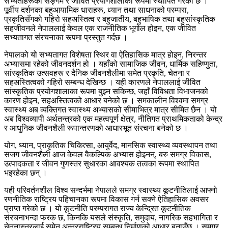
सभ्यताहरूको सङ्गम र जीवित प्रयोगशालाका रूपमा स्थापित गरेको छ ।
पूर्वीय दर्शनका बहुआयामिक धाराहरू, ध्यान तथा साधनाको परम्परा,
प्रकृतिसँगको गहिरो सहअस्तित्व र बहुजातीय, बहुभाषिक तथा बहुसांस्कृतिक
सहजीवनले नेपाललाई केवल एक राजनीतिक भूगोल होइन, एक जीवित
सभ्यतागत संरचनाका रूपमा प्रस्तुत गर्दछ ।
नेपालको यो सभ्यतागत विशेषता स्थिर वा ऐतिहासिक मात्र होइन, निरन्तर
अभ्यासमा रहेको जीवनदर्शन हो । यहाँको सामाजिक जीवन, धार्मिक सहिष्णुता,
सांस्कृतिक उत्सवहरू र दैनिक जीवनशैलीमा समेत प्रकृति, चेतना र
सहअस्तित्वको गहिरो सम्बन्ध देखिन्छ । यही कारणले नेपाललाई जीवित
सांस्कृतिक प्रयोगशालाका रूपमा बुझ्न सकिन्छ, जहाँ विविधता विभाजनको
कारण होइन, सहअस्तित्वको आधार बनेको छ । समकालीन विश्वमा समग्र
स्वास्थ्य अब व्यक्तिगत स्वास्थ्य अभ्यासको सीमाभित्र मात्र सीमित छैन । यो
अब विश्वव्यापी अर्थतन्त्रको एक महत्वपूर्ण क्षेत्र, नीतिगत प्राथमिकताको केन्द्र
र आधुनिक जीवनशैली रूपान्तरणको आधारभूत संरचना बनेको छ ।
योग, ध्यान, प्राकृतिक चिकित्सा, आयुर्वेद, मानसिक स्वास्थ्य व्यवस्थापन तथा
सजग जीवनशैली आज केवल वैकल्पिक अभ्यास होइनन्, बरु समग्र विकास,
उत्पादकता र जीवन गुणस्तर सुधारका आवश्यक तत्वका रूपमा स्थापित
भइरहेका छन् ।
यही परिवर्तनशील विश्व सन्दर्भमा नेपालले समग्र स्वास्थ्य कूटनीतिलाई आफ्नो
रणनीतिक राष्ट्रिय पहिचानका रूपमा विकास गर्न सक्ने ऐतिहासिक अवसर
प्राप्त गरेको छ । यो कूटनीति परम्परागत राज्य केन्द्रित कूटनीतिक
संरचनाभन्दा फरक छ, किनकि यसले संस्कृति, समुदाय, नागरिक सहभागिता र
चेतनास्तरलाई समेत अन्तरराष्ट्रिय सम्बन्ध निर्माणको आधार बनाउँछ । समग्र