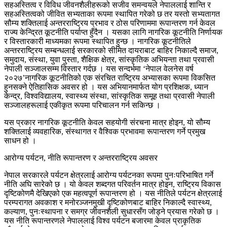
सहअस्तित्व र विविध जीवनशैलीहरूको सजीव समन्वयले नेपाललाई शान्ति र
सहअस्तित्वको जीवित सभ्यताका रूपमा स्थापित गरेको छ तर यस्तो सभ्यतागत
सौम्य शक्तिलाई अन्तरराष्ट्रिय प्रभाव र ठोस परिणाममा रूपान्तरण गर्न केवल
राज्य केन्द्रित कूटनीति पर्याप्त हुँदैन । यसका लागि नागरिक कूटनीति निर्णायक
र विस्तारकारी माध्यमका रूपमा स्थापित हुन्छ । नागरिक कूटनीतिले
अन्तरराष्ट्रिय सम्बन्धलाई सरकारको सीमित दायराबाट बाहिर निकाल्दै समाज,
समुदाय, संस्था, युवा पुस्ता, शैक्षिक क्षेत्र, सांस्कृतिक अभियन्ता तथा प्रवासी
नेपाली सञ्जालसम्म विस्तार गर्दछ । यस सन्दर्भमा ‘नेपाल वेलनेस वर्ष
२०२७’नागरिक कूटनीतिको एक संरचित राष्ट्रिय अभ्यासका रूपमा विकसित
हुनसक्ने ऐतिहासिक अवसर हो । यस अभियानमार्फत योग प्रशिक्षक, ध्यान
केन्द्र, विश्वविद्यालय, स्वास्थ्य संस्था, सांस्कृतिक समूह तथा प्रवासी नेपाली
सञ्जालहरूलाई एकीकृत रूपमा परिचालन गर्न सकिन्छ ।
यस प्रकार नागरिक कूटनीति केवल सहयोगी संरचना मात्र होइन, यो सौम्य
शक्तिलाई व्यवहारिक, संस्थागत र वैश्विक प्रभावमा रूपान्तरण गर्ने प्रमुख
साधन हो ।
आरोग्य पर्यटन, नीति रूपान्तरण र अन्तरराष्ट्रिय अवसर
नेपाल सरकारले पर्यटन क्षेत्रलाई आरोग्य पर्यटनका रूपमा पुनःपरिभाषित गर्ने
नीति अघि सारेको छ । यो केवल शब्दगत परिवर्तन मात्र होइन, राष्ट्रिय विकास
दृष्टिकोणमै देखिएको एक महत्वपूर्ण रूपान्तरण हो । यस नीतिले पर्यटन क्षेत्रलाई
परम्परागत अवकाश र मनोरञ्जनमुखी दृष्टिकोणबाट बाहिर निकाल्दै स्वास्थ्य,
कल्याण, पुनःस्थापना र समग्र जीवनशैली सुधारसँग जोड्ने प्रयास गरेको छ ।
यस नीति रूपान्तरणले नेपाललाई विश्व पर्यटन बजारमा केवल प्राकृतिक