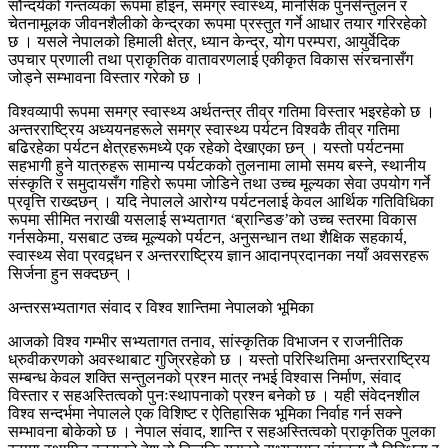
सौन्दर्यको गन्तव्यका रूपमा होइन, समग्र स्वास्थ्य, मानसिक पुनर्सन्तुलन र
चेतनामूलक जीवनशैलीको केन्द्रका रूपमा प्रस्तुत गर्ने आधार तयार गरिरहेको
छ । यसले नेपालको हिमाली क्षेत्र, ध्यान केन्द्र, योग परम्परा, आयुर्वेदिक
उपचार प्रणाली तथा प्राकृतिक वातावरणलाई एकीकृत विकास संरचनासँग
जोड्ने सम्भावना विस्तार गरेको छ ।
विश्वव्यापी रूपमा समग्र स्वास्थ्य अर्थतन्त्र तीव्र गतिमा विस्तार भइरहेको छ ।
अन्तरराष्ट्रिय अध्ययनहरूले समग्र स्वास्थ्य पर्यटन विश्वकै तीव्र गतिमा
बढिरहेका पर्यटन क्षेत्रहरूमध्ये एक रहेको देखाएका छन् । यस्तो पर्यटनमा
सहभागी हुने यात्रुहरू सामान्य पर्यटकको तुलनामा लामो समय बस्ने, स्थानीय
संस्कृति र समुदायसँग गहिरो रूपमा जोडिने तथा उच्च मूल्यका सेवा उपयोग गर्ने
प्रवृत्ति राख्दछन् । यदि नेपालले आरोग्य पर्यटनलाई केवल आर्थिक गतिविधिका
रूपमा सीमित नराखी यसलाई सभ्यतागत ‘ब्रान्डिङ’को उच्च स्तरमा विकास
गर्नसकेमा, यसबाट उच्च मूल्यको पर्यटन, अनुसन्धान तथा शैक्षिक सहकार्य,
स्वास्थ्य सेवा प्रवद्र्धन र अन्तरराष्ट्रिय ज्ञान आदानप्रदानका नयाँ अवसरहरू
सिर्जना हुन सक्दछन् ।
अन्तरसभ्यतागत संवाद र विश्व शान्तिमा नेपालको भूमिका
आजको विश्व गम्भीर सभ्यतागत तनाव, सांस्कृतिक विभाजन र राजनीतिक
ध्रुवीकरणको अवस्थाबाट गुज्रिरहेको छ । यस्तो परिस्थितिमा अन्तरराष्ट्रिय
सम्बन्ध केवल शक्ति सन्तुलनको प्रश्न मात्र नभई विश्वास निर्माण, संवाद
विस्तार र सहअस्तित्वको पुनःस्थापनाको प्रश्न बनेको छ । यही संवेदनशील
विश्व सन्दर्भमा नेपालले एक विशिष्ट र ऐतिहासिक भूमिका निर्वाह गर्न सक्ने
सम्भावना बोकेको छ । नेपाल संवाद, शान्ति र सहअस्तित्वको प्राकृतिक पुलका