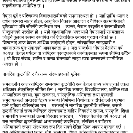
रूपमा स्थापित हुनसक्ने देश हो किनकि यसको सभ्यतागत संरचना नै विविधता र
सहजीवनमा आधारित छ ।
नेपाल पूर्व र पश्चिमका विचारधाराबीचको सङ्गमस्थल हो । यहाँ पूर्वीय ध्यान र
दर्शन परम्परा मात्र होइन, आधुनिक विकास आकांक्षा र वैश्विक सहभागिताको
दृष्टिकोण पनि सँगसँगै उपस्थित छन् । त्यस्तै, नेपाल प्रकृति र चेतनाबीचको
सन्तुलनको प्रतीक हो । यही बहुआयामिक अवस्थाले नेपाललाई सभ्यताहरू
जोड्ने पुलका रूपमा स्थापित गर्ने ऐतिहासिक अवसर प्रदान गरेको छ ।
विश्वलाई आज केवल आर्थिक साझेदारी होइन, सांस्कृतिक समझदारी र
भावनात्मक पुनःसंवादको आवश्यकता छ । यस सन्दर्भमा ‘नेपाल वेलनेस वर्ष
२०२७’ केवल पर्यटन वा राष्ट्रिय प्रवद्र्धनको कार्यक्रमका रूपमा सीमित रहँदैन
। यो विश्व संवाद, शान्ति र मानव चेतनाको साझा मञ्च बन्नसक्ने रणनीतिक
अवसर हो ।
नागरिक कूटनीति र गैरराज्य संस्थाहरूको भूमिका
समकालीन अन्तरराष्ट्रिय सम्बन्धमा कूटनीति अब केवल राज्य संयन्त्रको एकल
अधिकार क्षेत्रभित्र सीमित छैन । नागरिक समाज, विश्वविद्यालय, धार्मिक तथा
आध्यात्मिक संस्था, युवा सञ्जाल, सांस्कृतिक अभियन्ता तथा प्रवासी
समुदायहरूले अन्तरराष्ट्रिय सम्बन्ध निर्माणमा निर्णायक र दीर्घकालीन प्रभाव
पार्ने भूमिका खेलिरहेका छन् । यसलाई नै नागरिक कूटनीति भनिन्छ, जसले
कूटनीतिलाई राज्य केन्द्रित संरचनाबाट बाहिर निकालेर समाज, संस्कृति, शिक्षा
र मानवीय सम्बन्धको तहमा विस्तार सक्दछन् । ‘नेपाल वेलनेस वर्ष २०२७’ ले
यस नागरिक कूटनीतिको अभ्यासलाई व्यवस्थित, संरचित र राष्ट्रिय
अभियानको रूपमा संस्थागत रूप दिन सक्ने ऐतिहासिक अवसर प्रदान गर्छ ।
यस अभियानमार्फत ध्यान, योग, सजगता, शिक्षा, सांस्कृतिक आदानप्रदान तथा