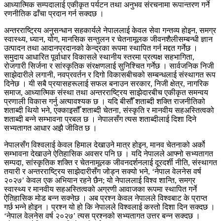
आध्यात्मिक सम्पदालाई एकीकृत पर्यटन तथा अनुभव संरचनामा रूपान्तरण गर्ने
रणनीतिक ढाँचा प्रदान गर्न सक्दछ ।
अन्तरराष्ट्रिय अनुसन्धान सहकार्यले नेपाललाई केवल सेवा गन्तव्य होइन, समग्र
स्वास्थ्य, ध्यान, योग, मानसिक सन्तुलन र चेतनामूलक जीवनशैलीसम्बन्धी ज्ञान
उत्पादन तथा आदानप्रदानको केन्द्रका रूपमा स्थापित गर्न मद्दत गर्नेछ ।
समुदाय आधारित पूर्वाधार विकासले स्थानीय स्तरमा प्रत्यक्ष सहभागिता,
रोजगारी सिर्जना र सांस्कृतिक संरक्षणलाई सुनिश्चित गर्नेछ । सार्वजनिक निजी
साझेदारीले लगानी, नवप्रवर्तन र दिगो विकासबीचको सम्बन्धलाई संस्थागत रूप
दिनेछ । यी सबै प्रयासहरूलाई सफल बनाउन सरकार, निजी क्षेत्र, नागरिक
समाज, आध्यात्मिक संस्था तथा अन्तरराष्ट्रिय साझेदारबीच एकीकृत समन्वय
प्रणाली विकास गर्नु अत्यावश्यक छ । यदि बीसौँ शताब्दी शक्ति राजनीतिको
शताब्दी थियो भने, एक्काइसौँ शताब्दी चेतना, संस्कृति र मानवीय सहअस्तित्वको
शताब्दी बन्ने सम्भावना प्रबल छ । नेपालसँग त्यस शताब्दीलाई दिशा दिने
सभ्यतागत आधार अझै जीवित छ ।
नेपालसँग विश्वलाई केवल हिमाल देखाउने मात्र होइन, मानव चेतनाको अर्को
सम्भावना देखाउने ऐतिहासिक अवसर पनि छ । यदि नेपालले आफ्नो सभ्यतागत
सम्पदा, सांस्कृतिक शक्ति र चेतनामूलक जीवनदर्शनलाई दूरदर्शी नीति, संस्थागत
तयारी र अन्तरराष्ट्रिय साझेदारीसँग जोड्न सक्यो भने, ‘नेपाल वेलनेस वर्ष
२०२७’ केवल एक अभियान रहने छैन; यो नेपाललाई विश्व शान्ति, समग्र
स्वास्थ्य र मानवीय सहअस्तित्वको अग्रणी आवाजका रूपमा स्थापित गर्ने
ऐतिहासिक मोड बन्न सक्नेछ । अब प्रश्न केवल नेपालले विश्वबाट के प्राप्त
गर्छ भन्ने होइन । प्रश्न यो हो कि नेपालले विश्वलाई कस्तो दिशा दिन सक्दछ ।
‘नेपाल वेलनेस वर्ष २०२७’ त्यस प्रश्नको सभ्यतागत उत्तर बन्न सक्दछ ।