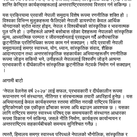
शान्ति केन्द्रित कार्यक्रमहरूलाई अन्तरराष्ट्रियस्तरमा विस्तार गर्न सकिन्छ ।
यस प्रक्रियामा प्रवासी नेपाली समुदाय विशेष रूपमा रणनीतिक शक्ति हो ।
विश्वका विभिन्न मुलुकहरूमा फैलिएको नेपाली डायस्पोरा केवल आर्थिक
योगदानको स्रोत मात्र होइन, नेपाल र विश्वबीचको सांस्कृतिक र भावनात्मक
पुल पनि हो । उनीहरूले आफ्नो बसोबास रहेका देशहरूमा नेपालको सांस्कृतिक
मूल्य, आध्यात्मिक परम्परा र जीवनदर्शनलाई प्रवद्र्धन गर्दै अनौपचारिक
कूटनीतिक प्रतिनिधिका रूपमा काम गर्न सक्दछन् । यदि प्रवासी नेपाली
समुदायलाई समग्र स्वास्थ्य, योग, ध्यान, सांस्कृतिक संवाद, शैक्षिक
आदानप्रदान तथा अन्तरसांस्कृतिक सहकार्यका अभियानहरूसँग रणनीतिक
रूपमा जोड्न सकियो भने, उनीहरूले नेपाललाई विश्वसँग जोड्ने अत्यन्त
प्रभावकारी र दीर्घकालीन सांस्कृतिक कूटनीतिक नेटवर्क निर्माण गर्न सक्दछन्
।
आगामी बाटो
‘नेपाल वेलनेस वर्ष २०२७’ लाई सफल, प्रभावकारी र दीर्घकालीन रूपमा
रूपान्तरण गर्न संस्थागत, नीतिगत र संरचनात्मक तयारी अपरिहार्य हुनेछ । यस
अभियानलाई केवल कार्यक्रमगत स्तरमा सीमित नराखी राष्ट्रिय विकास
दृष्टिकोणको एक एकीकृत ढाँचाका रूपमा अघि बढाउन आवश्यक छ । यसका
लागि राष्ट्रिय समग्र स्वास्थ्य परिषद् एक समन्वयकारी संस्थागत आधारका
रूपमा विकास गर्न सकिन्छ, जसले नीति निर्माण, कार्यक्रम कार्यान्वयन र
अन्तरराष्ट्रिय सहकार्यबीचको समन्वय सुनिश्चित गर्नेछ ।
त्यस्तै, हिमालय समग्र स्वास्थ्य परिपथले नेपालको भौगोलिक, सांस्कृतिक र