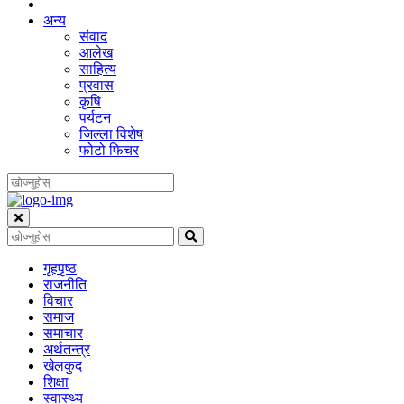
अन्य
संवाद
आलेख
साहित्य
प्रवास
कृषि
पर्यटन
जिल्ला विशेष
फोटो फिचर
गृहपृष्‍ठ
राजनीति
विचार
समाज
समाचार
अर्थतन्त्र
खेलकुद
शिक्षा
स्वास्थ्य