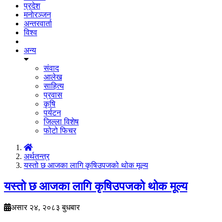
प्रदेश
मनाेरञ्जन
अन्तरवार्ता
विश्व
अन्य
संवाद
आलेख
साहित्य
प्रवास
कृषि
पर्यटन
जिल्ला विशेष
फोटो फिचर
अर्थतन्त्र
यस्तो छ आजका लागि कृषिउपजको थोक मूल्य
यस्तो छ आजका लागि कृषिउपजको थोक मूल्य
असार २४, २०८३ बुधबार