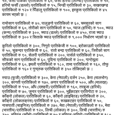
५०, फर्सी पाकेको प्रतिकिलो रु ६०, फर्सी हरियो (लाम्चो) प्रतिकिलो रु ५०,
हरियो फर्सी (डल्लो) प्रतिकिलो रु १५, भिन्डी प्रतिकिलो रु ३०, सखरखण्ड
प्रतिकिलो रु १२० र पिँडालु प्रतिकिलो रु १००, इस्कुस प्रतिकिलो रु ४५
कायम भएको छ ।
रायोसाग प्रतिकिलो रु ४०, पालुङ्गो प्रतिकिलो रु ६०, चमसुरको साग
प्रतिकिलो रु ६०, तोरीको साग प्रतिकिलो रु ५०, प्याज (हरियो) रु १००, च्याउ
(कन्य) प्रतिकिलो रु ३००, च्याउ (डल्ले) प्रतिकिलो रु ४५०, राजा च्याउ
प्रतिकिलो रु ३०० र सिताके च्याउ प्रतिकिलो रु १,००० निर्धारण भएको छ ।
कुरिलो प्रतिकिलो रु ३००, निगुरो प्रतिकेजी रु १००, ब्रोकाउली प्रतिकिलो
रु ५०, चुकन्दर प्रतिकेजी रु ६०, रातो बन्दा प्रतिकिलो रु ६०, जिरीको साग
प्रतिकिलो रु ९०, सेलरी प्रतिकिलो रु २००, पार्सले प्रतिकिलो रु ३५०,
सौफको साग प्रतिकिलो रु ६०, पुदिना प्रतिकिलो रु २००, गान्टेमूला
प्रतिकिलो रु ६०, इमली प्रतिकिलो रु १८०, तामा प्रतिकिलो रु १६०, तोफु
प्रतिकिलो रु १६० र गुन्द्रुक प्रतिकिलो रु ३५० तोकिएको छ ।
स्याउ (फुजी) प्रतिकिलो रु ३००, केरा (नेपाली) दर्जन २५०, केरा (मालभोग)
२००, कागती प्रतिकिलो रु १७०, अनार प्रतिकिलो रु ५००, आँप (मालदह)
प्रतिकिलो रु १५०, आँप (दशहरी) प्रतिकिलो रु १६०, तरबुजा (हरियो)
प्रतिकिलो रु ७०, जुनार प्रतिकिलो रु ३००, भुइँकटहर प्रतिगोटा रु २००,
काँक्रो (लोकल) प्रतिकिलो रु ६०, काँक्रो (हाइब्रिड) प्रतिकिलो रु २०,
काँक्रो (लोकलक्रस) प्रतिकिलो रु ६०, रूखकटहर प्रतिकिलो रु ५०,
नासपाती (चाइनिज) प्रतिकिलो रु २७०, मेवा (नेपाली) प्रतिकिलो रु ९०, मेवा
(भारतीय) प्रतिकिलो रु १२०, लिची (लोकल) रु ३००, लिची (भारतीय) रु
३५०, नरिवल (काँचो) प्रतिकिलो रु ७० र नरिवल (हरियो) प्रतिकिलो रु १८०