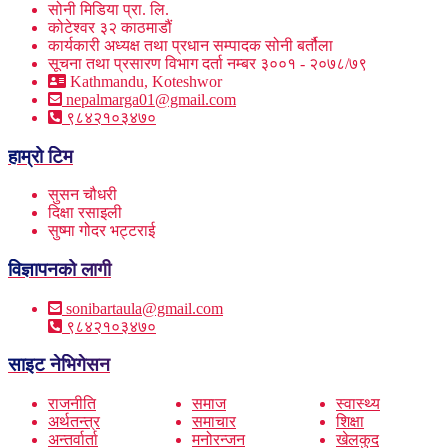
सोनी मिडिया प्रा. लि.
कोटेश्वर ३२ काठमाडौं
कार्यकारी अध्यक्ष तथा प्रधान सम्पादक सोनी बर्तौला
सूचना तथा प्रसारण विभाग दर्ता नम्बर ३००१ - २०७८/७९
Kathmandu, Koteshwor
nepalmarga01@gmail.com
९८४२१०३४७०
हाम्रो टिम
सुसन चौधरी
दिक्षा रसाइली
सुष्मा गोदर भट्टराई
विज्ञापनको लागी
sonibartaula@gmail.com
९८४२१०३४७०
साइट नेभिगेसन
राजनीति
समाज
स्वास्थ्य
अर्थतन्त्र
समाचार
शिक्षा
अन्तर्वार्ता
मनोरन्जन
खेलकुद