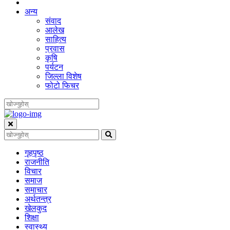
अन्य
संवाद
आलेख
साहित्य
प्रवास
कृषि
पर्यटन
जिल्ला विशेष
फोटो फिचर
गृहपृष्‍ठ
राजनीति
विचार
समाज
समाचार
अर्थतन्त्र
खेलकुद
शिक्षा
स्वास्थ्य