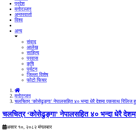
प्रदेश
मनाेरञ्जन
अन्तरवार्ता
विश्व
अन्य
संवाद
आलेख
साहित्य
प्रवास
कृषि
पर्यटन
जिल्ला विशेष
फोटो फिचर
मनोरन्जन
चलचित्र ‘कोसेढुङ्गा’ नेपालसहित ४० भन्दा धेरै देशमा एकसाथ रिलिज हु
चलचित्र ‘कोसेढुङ्गा’ नेपालसहित ४० भन्दा धेरै देश
असार १०, २०८२ मंगलबार