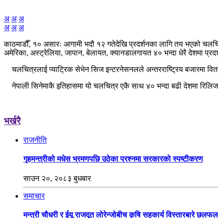
अ
अ
अ
अ
अ
अ
काठमाडौँ, १० असारः आगामी भदौ १२ गतेदेखि प्रदर्शनका लागि तय भएको चलचित्र
अमेरिका, अस्ट्रेलिया, जापान, बेलायत, क्यानडालगायत ४० भन्दा धेरै देशमा प्रद
चलचित्रलाई प्याट्रिक सेभेन सिज इन्टरनेसनलले अन्तरराष्ट्रिय बजारमा वितरण ग
नेपाली सिनेमाकै इतिहासमा यो चलचित्र एकै साथ ४० भन्दा बढी देशमा रिलिज
भर्खरै
राजनीति
गृहमन्त्रीको मधेस भ्रमणपछि उठेका प्रश्नमा सरकारको स्पष्टीकरण
साउन २०, २०८३ बुधबार
समाचार
मन्त्री चौधरी र ईयू राजदूत लोरेन्जोबीच कृषि सहकार्य विस्तारबारे छलफल