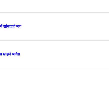
र्न सांसदको माग
ा छाड्ने आदेश