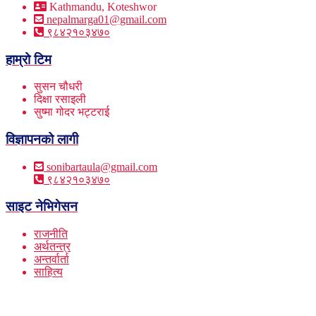
Kathmandu, Koteshwor
nepalmarga01@gmail.com
९८४२१०३४७०
हाम्रो टिम
सुसन चौधरी
दिक्षा रसाइली
सुष्मा गोदर भट्टराई
विज्ञापनको लागी
sonibartaula@gmail.com
९८४२१०३४७०
साइट नेभिगेसन
राजनीति
अर्थतन्त्र
अन्तर्वार्ता
साहित्य