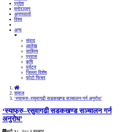
प्रदेश
मनाेरञ्जन
अन्तरवार्ता
विश्व
अन्य
संवाद
आलेख
साहित्य
प्रवास
कृषि
पर्यटन
जिल्ला विशेष
फोटो फिचर
समाज
‘स्याफ्रु–रसुवागढी सडकखण्ड सञ्चालन गर्न अनुरोध’
‘स्याफ्रु–रसुवागढी सडकखण्ड सञ्चालन गर्न
अनुरोध’
भदौ १८, २०८२ बुधबार