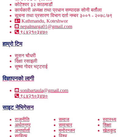
कोटेश्वर ३२ काठमाडौं
कार्यकारी अध्यक्ष तथा प्रधान सम्पादक सोनी बर्तौला
सूचना तथा प्रसारण विभाग दर्ता नम्बर ३००१ - २०७८/७९
Kathmandu, Koteshwor
nepalmarga01@gmail.com
९८४२१०३४७०
हाम्रो टिम
सुसन चौधरी
दिक्षा रसाइली
सुष्मा गोदर भट्टराई
विज्ञापनको लागी
sonibartaula@gmail.com
९८४२१०३४७०
साइट नेभिगेसन
राजनीति
समाज
स्वास्थ्य
अर्थतन्त्र
समाचार
शिक्षा
अन्तर्वार्ता
मनोरन्जन
खेलकुद
साहित्य
विश्व