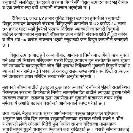
रसुवागढी जलविद्युत् केन्द्रको संरचना बिगारेसँगै विद्युत् उत्पादन बन्द भई दैनिक
रु एक करोडभन्दा बढी आम्दानी नोक्सान भइरहेको छ ।
दैनिक २६ लाख ६४ हजार युनिट विद्युत उत्पादन हुनेगरेको रसुवागढी
विद्युत् उत्पादन केन्द्रको संरचना बिग्रिएसँगै कम्पनीले रु ७२ करोड ८८ लाख
७० हजार घाटा व्यहोर्नुपरेको प्रबन्ध निर्देशक ज्याख्वले जानकारी दिनुभयो ।
बाढीले आयोजनाको मुहानको बाँधलगायतका बाहिरी संरचना क्षति हँुदा करिब
रु तीन अर्ब ५० करोड नोक्सान भएको रसुवागढी जल विद्युत् कम्पनीले जनाएको
छ ।
विद्युत् उत्पादनबाट हुने आम्दानीबाट आयोजना निर्माणमा लागेको ऋण चुक्ता
गर्ने आठ वर्ष निर्धारण गरिएकामा यसरी विद्युत् उत्पादन हुन नसकेपछि ऋण चुक्ता
गर्ने समयावधि बढाउनुपर्नेमा जोड दिँदै प्रबन्ध निर्देशकले भुक्तानी दिनुपर्ने सावाँ र
ब्याजको भार समेत बढ्ने भएकाले अवरुद्ध सडकखण्ड यथासक्य छिटो सञ्चालन
गर्ने वातावरण तयार गरिदिन सरकारसँग अनुरोध गर्नुभयो ।
मुहानको बाँधमा बाढीले ठुलाठुला ढुङ्गाहरू ल्याएको र बाँधको भुँइको सतहस्थित
सिमेन्टका संरचना विगारेकाले निर्माण सामग्रीसहित बाढीले ल्याएका ढुङ्गा फोर्ने
उपकरण ल्याउन सडकमा ठूला सवारीसाधन गुडाउने वातावरण तयार नहुँदा
मर्मतकार्य अगाडि बढाउन नसकेको आयोजनाले स्पष्ट परेको छ ।
उता गल्छी, मैलुङ सडक सुधार आयोजनाका प्रमुख खड्गलाल श्रेष्ठका
अनुसार चार पाँच दिन सम्ममा रसुवागढीसम्मको ट्रयाक खोली सक्ने र चीन
सरकारले ल्हेन्दे खोलामा मितेरी पुल निर्माण सम्पन्न गरिसक्दा मालवाहक
सवारीसाधन गुड्ने वातावरण मिलाउने लक्ष राखिएको छ । यसरी सीमानाकालाई