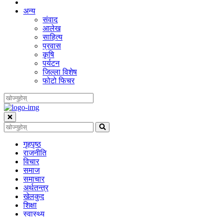
अन्य
संवाद
आलेख
साहित्य
प्रवास
कृषि
पर्यटन
जिल्ला विशेष
फोटो फिचर
गृहपृष्‍ठ
राजनीति
विचार
समाज
समाचार
अर्थतन्त्र
खेलकुद
शिक्षा
स्वास्थ्य