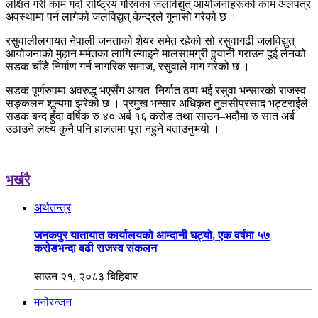
लक्षित गरी काम गर्दा राष्ट्रिय गौरवका जलविद्युत् आयोजनाहरूको काम अलपत्र
अवस्थामा पर्न लागेको जलविद्युत् केन्द्रले गुनासो गरेको छ ।
रसुवालीलगायत नेपाली जनताको शेयर समेत रहेको सो रसुवागढी जलविद्युत्
आयोजनाको मुहान मर्मतका लागि ल्याइने मालसामग्री ढुवानी गराउन दुई लेनको
सडक चाँडै निर्माण गर्न नागरिक समाज, रसुवाले माग गरेको छ ।
सडक पूर्णरुपमा अवरुद्ध भएसँग आयत–निर्यात ठप्प भई रसुवा भन्सारको राजस्व
सङ्कलन शून्यमा झरेको छ । प्रमुख भन्सार अधिकृत तुलसीप्रसाद भट्टराईले
सडक बन्द हुँदा वर्षिक रु ४० अर्ब १६ करोड तथा साउन–भदौमा रु सात अर्ब
उठाउने लक्ष्य कुनै पनि हालतमा पूरा नहुने बताउनुभयो ।
भर्खरै
अर्थतन्त्र
जनकपुर यातायात कार्यालयको आम्दानी घट्यो, एक वर्षमा ५७
करोडभन्दा बढी राजस्व संकलन
साउन २१, २०८३ बिहिबार
मनोरन्जन