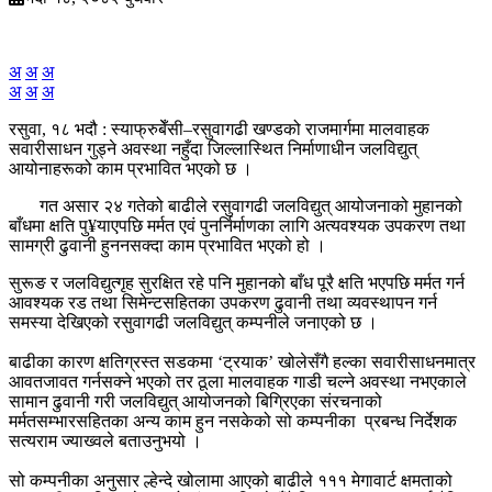
अ
अ
अ
अ
अ
अ
रसुवा, १८ भदौ : स्याफ्रुबेँसी–रसुवागढी खण्डको राजमार्गमा मालवाहक
सवारीसाधन गुड्ने अवस्था नहुँदा जिल्लास्थित निर्माणाधीन जलविद्युत्
आयोनाहरूको काम प्रभावित भएको छ ।
गत असार २४ गतेको बाढीले रसुवागढी जलविद्युत् आयोजनाको मुहानको
बाँधमा क्षति पु¥याएपछि मर्मत एवं पुनर्निर्माणका लागि अत्यवश्यक उपकरण तथा
सामग्री ढुवानी हुननसक्दा काम प्रभावित भएको हो ।
सुरूङ र जलविद्युत्गृह सुरक्षित रहे पनि मुहानको बाँध पूरै क्षति भएपछि मर्मत गर्न
आवश्यक रड तथा सिमेन्टसहितका उपकरण ढुवानी तथा व्यवस्थापन गर्न
समस्या देखिएको रसुवागढी जलविद्युत् कम्पनीले जनाएको छ ।
बाढीका कारण क्षतिग्रस्त सडकमा ‘ट्रयाक’ खोलेसँगै हल्का सवारीसाधनमात्र
आवतजावत गर्नसक्ने भएको तर ठूला मालवाहक गाडी चल्ने अवस्था नभएकाले
सामान ढुवानी गरी जलविद्युत् आयोजनको बिग्रिएका संरचनाको
मर्मतसम्भारसहितका अन्य काम हुन नसकेको सो कम्पनीका प्रबन्ध निर्देशक
सत्यराम ज्याख्वले बताउनुभयो ।
सो कम्पनीका अनुसार ल्हेन्दे खोलामा आएको बाढीले १११ मेगावार्ट क्षमताको