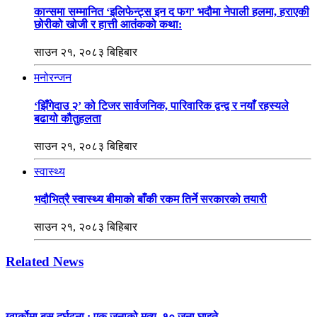
कान्समा सम्मानित ‘इलिफेन्ट्स इन द फग’ भदौमा नेपाली हलमा, हराएकी
छोरीको खोजी र हात्ती आतंकको कथा:
साउन २१, २०८३ बिहिबार
मनोरन्जन
‘झिँगेदाउ २’ को टिजर सार्वजनिक, पारिवारिक द्वन्द्व र नयाँ रहस्यले
बढायो कौतुहलता
साउन २१, २०८३ बिहिबार
स्वास्थ्य
भदौभित्रै स्वास्थ्य बीमाको बाँकी रकम तिर्ने सरकारको तयारी
साउन २१, २०८३ बिहिबार
Related News
ग्वार्कोमा बस दुर्घटना : एक जनाको मृत्यु, १० जना घाइते