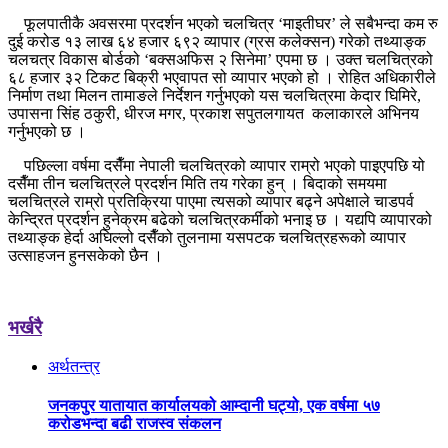
फूलपातीकै अवसरमा प्रदर्शन भएको चलचित्र ‘माइतीघर’ ले सबैभन्दा कम रु
दुई करोड १३ लाख ६४ हजार ६९२ व्यापार (ग्रस कलेक्सन) गरेको तथ्याङ्क
चलचत्र विकास बोर्डको ‘बक्सअफिस २ सिनेमा’ एपमा छ । उक्त चलचित्रको
६८ हजार ३२ टिकट बिक्री भएवापत सो व्यापार भएको हो । रोहित अधिकारीले
निर्माण तथा मिलन तामाङले निर्देशन गर्नुभएको यस चलचित्रमा केदार घिमिरे,
उपासना सिंह ठकुरी, धीरज मगर, प्रकाश सपुतलगायत कलाकारले अभिनय
गर्नुभएको छ ।
पछिल्ला वर्षमा दसैँमा नेपाली चलचित्रको व्यापार राम्रो भएको पाइएपछि यो
दसैँमा तीन चलचित्रले प्रदर्शन मिति तय गरेका हुन् । बिदाको समयमा
चलचित्रले राम्रो प्रतिक्रिया पाएमा त्यसको व्यापार बढ्ने अपेक्षाले चाडपर्व
केन्द्रित प्रदर्शन हुनेक्रम बढेको चलचित्रकर्मीको भनाइ छ । यद्यपि व्यापारको
तथ्याङ्क हेर्दा अघिल्लो दसैँको तुलनामा यसपटक चलचित्रहरूको व्यापार
उत्साहजन हुनसकेको छैन ।
भर्खरै
अर्थतन्त्र
जनकपुर यातायात कार्यालयको आम्दानी घट्यो, एक वर्षमा ५७
करोडभन्दा बढी राजस्व संकलन