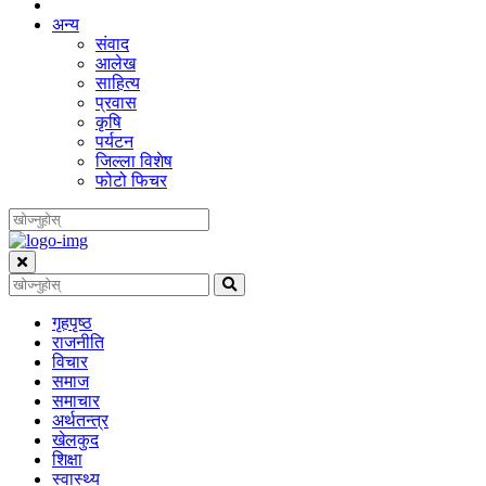
अन्य
संवाद
आलेख
साहित्य
प्रवास
कृषि
पर्यटन
जिल्ला विशेष
फोटो फिचर
गृहपृष्‍ठ
राजनीति
विचार
समाज
समाचार
अर्थतन्त्र
खेलकुद
शिक्षा
स्वास्थ्य