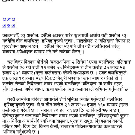
अ
अ
अ
अ
अ
अ
काठमाडौँ, २३ असोजः दसैँको अवसर पारेर फूलपाती अर्थात् यही असोज १३
गतेदेखि तीन चलचित्र ‘हरिबहादुरको जुत्ता’, ‘माइतीघर’ र ‘बलिदान’ नेपालभर
प्रदर्शनमा आएका छन् । दसैँको बिदा भए पनि तीन वटै चलचित्रले घरेलु
बजारमा अपेक्षाकृत व्यापार भने गर्न सकेका छैनन् ।
चलचित्र विकास बोर्डको ‘बक्सअफिस २ सिनेमा’ एपमा चलचित्र ‘बलिदान’
ले असोज २० गते राती ११ बजेर ५५ मिनेटसम्म रु तीन करोड ७५ लाख ५३
हजार २५१ व्यापार (ग्रस कलेक्सन) गरेको तथ्याङ्क छ । उक्त चलचित्रले
एक लाख १९ हजार ५६१ टिकट बिक्री भएवापत उक्त व्यापार गरेको हो ।
सन्तोष सेनको निर्देशनमा तयार भएको चलचित्र ‘बलिदान’ मा समीर भट्ट,
सौगात मल्ल, अर्पण थापा, ऋचा शर्मालगायत कलाकारले अभिनय गर्नुभएको छ ।
यस्तै अभिनेता हरिवंश आचार्यले शीर्ष भूमिका निर्वाह गर्नुभएको चलचित्र
‘हरिबहादुरको जुत्ता’ ले रु तीन करोड २१ लाख ७० हजार १६० व्यापार (ग्रस
कलेक्सन) गरेको छ । यसका ९० हजार ९४७ टिकट बिक्री भएका छन् ।
दीपेन्द्रकुमार खनालको निर्देशनमा तयार भएको चलचित्र ‘हरिबहादुरको जुत्ता’
मा अभिनेता आचार्यसँगै स्वस्तिमा खड्का, प्रकाश सपुत, प्रियङ्का कार्की,
हरिहर शर्मा, दिव्य देव, किरण केसी, राजाराम पौडेललगायतका कलाकारले
अभिनय गर्नुभएको छ ।