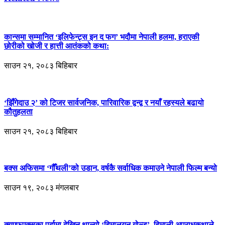
कान्समा सम्मानित ‘इलिफेन्ट्स इन द फग’ भदौमा नेपाली हलमा, हराएकी
छोरीको खोजी र हात्ती आतंकको कथा:
साउन २१, २०८३ बिहिबार
‘झिँगेदाउ २’ को टिजर सार्वजनिक, पारिवारिक द्वन्द्व र नयाँ रहस्यले बढायो
कौतुहलता
साउन २१, २०८३ बिहिबार
बक्स अफिसमा ‘गौँथली’को उडान, वर्षकै सर्वाधिक कमाउने नेपाली फिल्म बन्यो
साउन १९, २०८३ मंगलबार
क्यूएफएक्सका पर्दामा देखिन थाल्यो ‘हिमालयन गोल्ड’, हिमाली अपराधकथाले