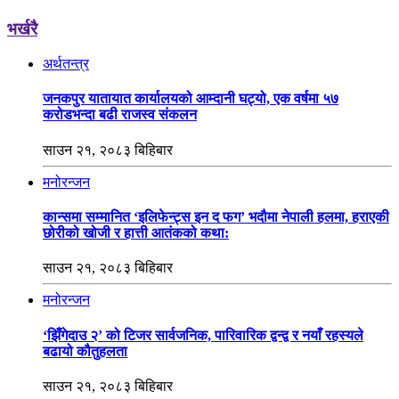
भर्खरै
अर्थतन्त्र
जनकपुर यातायात कार्यालयको आम्दानी घट्यो, एक वर्षमा ५७
करोडभन्दा बढी राजस्व संकलन
साउन २१, २०८३ बिहिबार
मनोरन्जन
कान्समा सम्मानित ‘इलिफेन्ट्स इन द फग’ भदौमा नेपाली हलमा, हराएकी
छोरीको खोजी र हात्ती आतंकको कथा:
साउन २१, २०८३ बिहिबार
मनोरन्जन
‘झिँगेदाउ २’ को टिजर सार्वजनिक, पारिवारिक द्वन्द्व र नयाँ रहस्यले
बढायो कौतुहलता
साउन २१, २०८३ बिहिबार