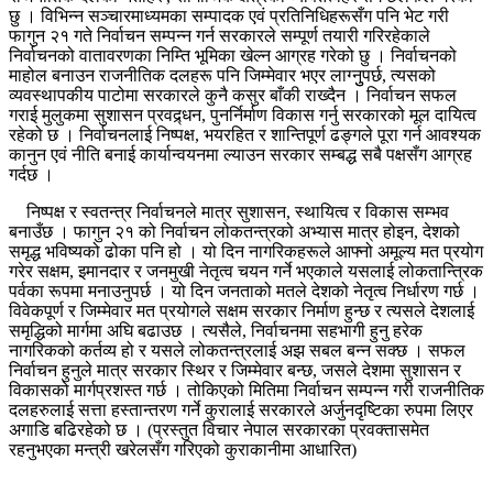
छु । विभिन्न सञ्चारमाध्यमका सम्पादक एवं प्रतिनिधिहरूसँग पनि भेट गरी
फागुन २१ गते निर्वाचन सम्पन्न गर्न सरकारले सम्पूर्ण तयारी गरिरहेकाले
निर्वाचनको वातावरणका निम्ति भूमिका खेल्न आग्रह गरेको छु । निर्वाचनको
माहोल बनाउन राजनीतिक दलहरू पनि जिम्मेवार भएर लाग्नुुपर्छ, त्यसको
व्यवस्थापकीय पाटोमा सरकारले कुनै कसुर बाँकी राख्दैन । निर्वाचन सफल
गराई मुलुकमा सुशासन प्रवद्र्धन, पुनर्निर्माण विकास गर्नु सरकारको मूल दायित्व
रहेको छ । निर्वाचनलाई निष्पक्ष, भयरहित र शान्तिपूर्ण ढङ्गले पूरा गर्न आवश्यक
कानुन एवं नीति बनाई कार्यान्वयनमा ल्याउन सरकार सम्बद्ध सबै पक्षसँग आग्रह
गर्दछ ।
निष्पक्ष र स्वतन्त्र निर्वाचनले मात्र सुशासन, स्थायित्व र विकास सम्भव
बनाउँछ । फागुन २१ को निर्वाचन लोकतन्त्रको अभ्यास मात्र होइन, देशको
समृद्ध भविष्यको ढोका पनि हो । यो दिन नागरिकहरूले आफ्नो अमूल्य मत प्रयोग
गरेर सक्षम, इमानदार र जनमुखी नेतृत्व चयन गर्ने भएकाले यसलाई लोकतान्त्रिक
पर्वका रूपमा मनाउनुपर्छ । यो दिन जनताको मतले देशको नेतृत्व निर्धारण गर्छ ।
विवेकपूर्ण र जिम्मेवार मत प्रयोगले सक्षम सरकार निर्माण हुन्छ र त्यसले देशलाई
समृद्धिको मार्गमा अघि बढाउछ । त्यसैले, निर्वाचनमा सहभागी हुनु हरेक
नागरिकको कर्तव्य हो र यसले लोकतन्त्रलाई अझ सबल बन्न सक्छ । सफल
निर्वाचन हुनुले मात्र सरकार स्थिर र जिम्मेवार बन्छ, जसले देशमा सुशासन र
विकासको मार्गप्रशस्त गर्छ । तोकिएको मितिमा निर्वाचन सम्पन्न गरी राजनीतिक
दलहरुलाई सत्ता हस्तान्तरण गर्ने कुरालाई सरकारले अर्जुनदृष्टिका रुपमा लिएर
अगाडि बढिरहेको छ । (प्रस्तुत विचार नेपाल सरकारका प्रवक्तासमेत
रहनुभएका मन्त्री खरेलसँग गरिएको कुराकानीमा आधारित)