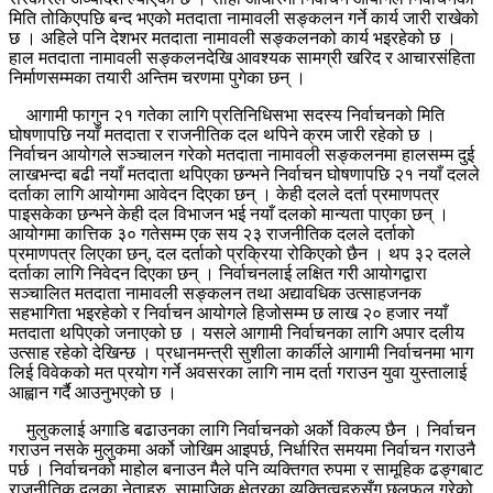
मिति तोकिएपछि बन्द भएको मतदाता नामावली सङ्कलन गर्ने कार्य जारी राखेको
छ । अहिले पनि देशभर मतदाता नामावली सङ्कलनको कार्य भइरहेको छ ।
हाल मतदाता नामावली सङ्कलनदेखि आवश्यक सामग्री खरिद र आचारसंहिता
निर्माणसम्मका तयारी अन्तिम चरणमा पुगेका छन् ।
आगामी फागुन २१ गतेका लागि प्रतिनिधिसभा सदस्य निर्वाचनको मिति
घोषणापछि नयाँ मतदाता र राजनीतिक दल थपिने क्रम जारी रहेको छ ।
निर्वाचन आयोगले सञ्चालन गरेको मतदाता नामावली सङ्कलनमा हालसम्म दुई
लाखभन्दा बढी नयाँ मतदाता थपिएका छन्भने निर्वाचन घोषणापछि २१ नयाँ दलले
दर्ताका लागि आयोगमा आवेदन दिएका छन् । केही दलले दर्ता प्रमाणपत्र
पाइसकेका छन्भने केही दल विभाजन भई नयाँ दलको मान्यता पाएका छन् ।
आयोगमा कात्तिक ३० गतेसम्म एक सय २३ राजनीतिक दलले दर्ताको
प्रमाणपत्र लिएका छन्, दल दर्ताको प्रक्रिया रोकिएको छैन । थप ३२ दलले
दर्ताका लागि निवेदन दिएका छन् । निर्वाचनलाई लक्षित गरी आयोगद्वारा
सञ्चालित मतदाता नामावली सङ्कलन तथा अद्यावधिक उत्साहजनक
सहभागिता भइरहेको र निर्वाचन आयोगले हिजोसम्म छ लाख २० हजार नयाँ
मतदाता थपिएको जनाएको छ । यसले आगामी निर्वाचनका लागि अपार दलीय
उत्साह रहेको देखिन्छ । प्रधानमन्त्री सुशीला कार्कीले आगामी निर्वाचनमा भाग
लिई विवेकको मत प्रयोग गर्ने अवसरका लागि नाम दर्ता गराउन युवा युस्तालाई
आह्वान गर्दै आउनुभएको छ ।
मुलुकलाई अगाडि बढाउनका लागि निर्वाचनको अर्को विकल्प छैन । निर्वाचन
गराउन नसके मुलुकमा अर्को जोखिम आइपर्छ, निर्धारित समयमा निर्वाचन गराउनै
पर्छ । निर्वाचनको माहोल बनाउन मैले पनि व्यक्तिगत रुपमा र सामूहिक ढङ्गबाट
राजनीतिक दलका नेताहरु, सामाजिक क्षेत्रका व्यक्तित्वहरुसँग छलफल गरेको