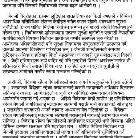
‘रोडम्याप’ नै बनाइसक्नुभएको छ । अब यसमा कुनै सन्देह गर्नुपर्ने कारण छैन ।
जनतामा पनि विस्तारै निर्वाचनको रौनक बढ्न थालेको छ ।
जेनजी विद्रोहका क्रममा लुटिएका हातहतियारहरु फिर्ता नभएको र विभिन्न
आपराधिक गतिविधिमा संलग्न कैदीहरु समेत फरार रहेको अवस्थामा सुरक्षा
चुनौतीको कारण घोषित मितिमा निर्वाचन सम्पन्न हुन गाह्रो रहेको विश्लेषण हुने
गरेका छन् । निर्वाचनको पूर्वसन्ध्यामा उत्पन्न सुरक्षा चुनौती र प्रवासी नेपालीको
मताधिकारको विषयमा निर्वाचन आयोगले गम्भीर छलफल सुरु गरेको छ ।
आयोगका अधिकारीहरूले पनि सुरक्षा निकायका प्रमुखहरूसँग छलफल गर्दै
हालको अवस्था विश्लेषण गरिरहेका छन् । जेनजी आन्दोलनको समयमा
लुटिएका अधिकांश हतियार फिर्ता भइसकेको जानकारी गृह मन्त्रालयले दिएको
छ । केही हतियारहरू अझै बाहिर रहे पनि प्रहरीले विशेष ‘अपरेसन’मार्फत ती
हतियारहरु फिर्ता ल्याउने विश्वास छ । अहिले उत्पन्न सुरक्षा चुनौतीको
सम्बन्धमा आयोगले गम्भीर रुपमा छलफल गरिरहेको छ ।
त्यसैगरी, विदेशमा रहेका नेपालीहरुले मतदान गर्न पाउनुपर्छ भन्ने कुरा उठेको
छ । सरकारले विदेशमा रहेका मतदातालाई कसरी मतदानको अधिकार दिलाउन
सकिन्छ र त्यसका लागि कस्तो कानुनी र प्राविधिक सम्भावनाका विषयमा
आयोगसँग परामर्श गर्दै आएको छ । अहिले विदेशका केही ठाउँमा भए पनि विदेशमा
रहेका नेपाली नागरिकलाई मतदानमा सहभागी गराऊँ भन्ने सरकारको सोचाइ छ
। यसबारेमा सरकारले आफ्नै तहबाट अध्ययनसमेत गरिरहेको छ । विदेशमा
रहेका नेपालीहरुलाई मतदानमा सहभागी गराउनुपर्ने मागलाई स्वाभाविक मान्न
सकिन्छ । विदेशमा रहेका नेपालीहरुले मताधिकार पाउनुपर्छ भन्ने विषयमा अहिले
विभिन्न चरणमा छलफल पनि भइरहेका छन् । घोषित मितिमा निर्वाचन गर्दा
जेनजी पुस्ताका लाखौँ मतदातालाई मतदान गर्ने अधिकारको सुनिश्चित गर्न
सरकारले अध्यादेश ल्याएको छ । सोही आधारमा निर्वाचन आयोगले निर्वाचनको