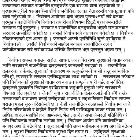
दलहरुसँग संवाद भएको थियो भने प्रधानमन्त्री सुशीला कार्कीको आह्वानमा
सरकारका तर्फबाट राजनीति दलहरुसँग एक चरणमा वार्ता भइसकेको छ ।
प्रधानमन्त्रीले यसअवधिमा शीर्ष राजनीतिक दलका नेताहरुसँग ‘वानटुवान’ पनि
वार्ता गर्नुभएको छ । निर्वाचन आयोगमा दर्ता भएका पुराना÷नयाँ सबै दलका
प्रमुख र प्रतिनिधिसँग निर्वाचन तयारीका विषयमा छिट्टै प्रधानमन्त्रीले
छलफल गर्दै हुनुहुन्छ । सरकार र राजनीतिक दलहरुबीच भएको छलफलबाट
सरकार उत्साहित बनेको छ । यसले निर्वाचनको वातावरण बनेको छ । निर्वाचन
लोकतन्त्रको मूल आत्मा हो । जनताले आफ्नो प्रतिनिधि चुन्ने प्रक्रिया नै
निर्वाचन हो । त्यसैले निर्वाचनको माहोल बनाउन राजनीतिक दल र
जनेजीलगायत सबै सरोकारपक्ष उत्तिकै जिम्मेवार भएर प्रस्तुत भएका छन् ।
निर्वाचन सफल बनाउन स्रोत, साधन, जनशक्ति तथा सुरक्षाको वातावरणका
लागि सरकारले राजनीतिक दलहरुलाई जानकारी गराएको छ । राजनीतिक
दलहरुका तर्फबाट सुरक्षाको वातावरण बनाउनुपर्छ भन्ने चासो राख्नु स्वाभाविक
पनि हो, त्यसप्रति सरकार प्रतिबद्धताका साथ लागेको छ । सरकारका तर्फबाट
पनि निर्वाचनको सुरक्षाको वातावरण बनाउन सम्पूर्ण तयारी गर्छ, राजनीतिक
दलहरुले ढुक्कसँग निर्वाचन प्रक्रियामा सहभागी हुनुपर्छ भनेर सरकारले
विश्वास दिलाएको छ । जेनजी युवा र राजनीतिक दलहरुलाई पनि सँगै राखेर
छलफलको वातावरण बनाई उनीहरुको भावना र सहभागितामा निर्वाचन सम्पन्न
गराउन पहल सुरु गरिसकेको छ । केही राजनीतिक दलहरूले निर्वाचनमा जाने
निर्णय गरिसकेको र केहीले छिट्टै निर्णय गर्ने प्रतिबद्धता व्यक्त गरेका छन् ।
अधिकांश दल महाधिवेशन, आमसभा, भेला, सन्देश सभा जेजस्तो गतिविधि गरे
पनि निर्वाचनकै तयारीमा लागेका छन् । निर्वाचन आयोग पनि कार्यतालिका
बनाएर अगाडि बढेको छ । सुरक्षाकर्मी पनि उच्च मनोबलका साथ अगाडि बढेका
छन् । सुरक्षा निकाय निर्वाचनमा सुरक्षा दिन तयार छ । उहाँहरूले सुरक्षाको