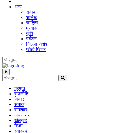
अन्य
संवाद
आलेख
साहित्य
प्रवास
कृषि
पर्यटन
जिल्ला विशेष
फोटो फिचर
गृहपृष्‍ठ
राजनीति
विचार
समाज
समाचार
अर्थतन्त्र
खेलकुद
शिक्षा
स्वास्थ्य