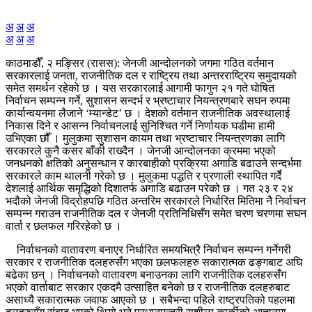
अ
अ
अ
अ
अ
अ
काठमाडौँ, २ मङ्सिर (रासस): जेनजी आन्दोलनको जगमा गठित वर्तमान
सरकारलाई जनता, राजनीतिक दल र राष्ट्रिय तथा अन्तरराष्ट्रिय समुदायको
समेत समर्थन रहेको छ । यस सरकारलाई आगामी फागुन २१ गते घोषित
निर्वाचन सम्पन्न गर्ने, सुशासन सन्दर्भ र भ्रष्टाचार नियन्त्रणबारे सघन रुपमा
कार्यान्वयनमा लैजाने ‘म्यान्डेट’ छ । देशको वर्तमान राजनीतिक अवस्थालाई
निकास दिने र आसन्न निर्वाचनलाई सुनिश्चित गर्ने निर्णायक घडीमा हामी
उभिएका छौँ । मुलुकमा सुशासन कायम तथा भ्रष्टाचार नियन्त्रणका लागि
सरकारले कुनै कसर बाँकी राख्दैन । जेनजी आन्दोलनका क्रममा भएको
जनधनको क्षतिको अनुसन्धान र कारबाहीको प्रक्रिया अगाडि बढाउने सन्दर्भमा
सरकारले काम थालनी गरेको छ । मुलुकमा पद्धति र प्रणाली स्थापित गर्दै
देशलाई आर्थिक समृद्धिको दिशातर्फ अगाडि बढाउन परेको छ । गत २३ र २४
भदौको जेनजी विद्रोहपछि गठित अन्तरिम सरकारले निर्धारित मितिमा नै निर्वाचन
सम्पन्न गराउन राजनीतिक दल र जेनजी प्रतिनिधिसँग समेत चरण चरणमा सघन
वार्ता र छलफल गरिरहेको छ ।
निर्वाचनको वातावरण बनाएर निर्धारित समयभित्रै निर्वाचन सम्पन्न गर्नेगरी
सरकार र राजनीतिक दलहरुसँग भएका छलफलहरु सकारात्मक ढङ्गबाट अघि
बढेका छन् । निर्वाचनको वातावरण बनाउनका लागि राजनीतिक दलहरुसँग
भएको वार्ताबाट सरकार एकदमै उत्साहित बनेको छ र राजनीतिक दलहरुबाट
असाध्यै सकारात्मक जवाफ आएको छ । सबैभन्दा पहिले राष्ट्रपतिको पहलमा