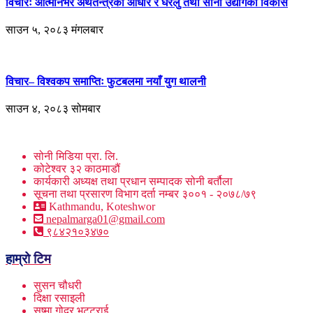
विचारः आत्मनिर्भर अर्थतन्त्रको आधार र घरेलु तथा साना उद्योगको विकास
साउन ५, २०८३ मंगलबार
विचार– विश्वकप समाप्तिः फुटबलमा नयाँ युग थालनी
साउन ४, २०८३ सोमबार
सोनी मिडिया प्रा. लि.
कोटेश्वर ३२ काठमाडौं
कार्यकारी अध्यक्ष तथा प्रधान सम्पादक सोनी बर्तौला
सूचना तथा प्रसारण विभाग दर्ता नम्बर ३००१ - २०७८/७९
Kathmandu, Koteshwor
nepalmarga01@gmail.com
९८४२१०३४७०
हाम्रो टिम
सुसन चौधरी
दिक्षा रसाइली
सुष्मा गोदर भट्टराई