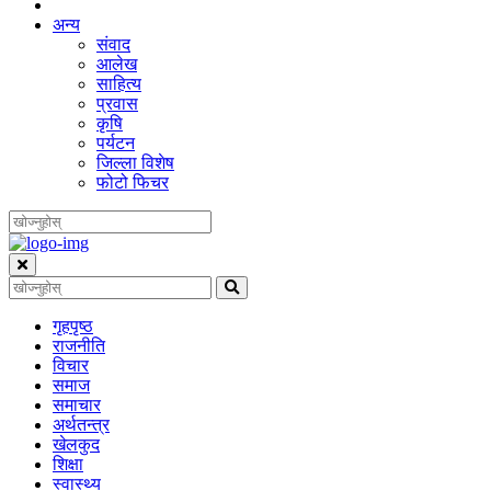
अन्य
संवाद
आलेख
साहित्य
प्रवास
कृषि
पर्यटन
जिल्ला विशेष
फोटो फिचर
गृहपृष्‍ठ
राजनीति
विचार
समाज
समाचार
अर्थतन्त्र
खेलकुद
शिक्षा
स्वास्थ्य