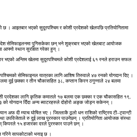
भएको छ । आइतबार भएको सुदूरपश्चिम र कोशी प्रदेशको खेलपछि प्रतियोगितामा
ेश प्रदेश सेमिफाइलनमा पुगिसकेका छन् भने शुक्रबार भएको खेलबाट आयोजक
 आफ्नो स्थान सुरक्षित गरेका हुन् ।
आइतबार भएको अन्तिम खेलमा सुदूरपश्चिमले कोशी प्रदेशलाई ६१ रनले हराउन सफल
ूरपश्चिमको सेमिफाइनल यात्रका लागि आशिष तिरुवाले ४७ रनको योगदान दिए ।
४ बलमा दुई छक्का र तीन चौकासहित ३८, कप्तान किरन ठगुन्नाले २४ बलमा
 कोशी प्रदेशका लागि कृतिक कमातले १७ बलमा एक छक्का र एक चौकासहित १९,
ो योगदान दिँदा अन्य ब्याटरहरुले दोहोरो अङ्क जोड्न सकेनन् ।
्यान अफ दी म्याच घोषित भए । जिल्लाकै ठूलो धन राशिको राष्ट्रिय टी–ट्वान्टी
 उपविजेताले रु दुई लाख पुरस्कार पाउनेछन् । प्रतियोगिता आयोजक संस्था
वम् किपरले १५ हजारका दरले पुरस्कार पाउने छन् ।
्रदान गरिने सापकोटाको भनाइ छ ।