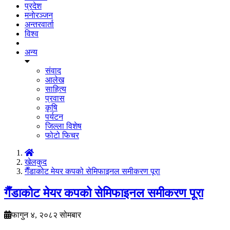
प्रदेश
मनाेरञ्जन
अन्तरवार्ता
विश्व
अन्य
संवाद
आलेख
साहित्य
प्रवास
कृषि
पर्यटन
जिल्ला विशेष
फोटो फिचर
खेलकुद
गैँडाकोट मेयर कपको सेमिफाइनल समीकरण पूरा
गैँडाकोट मेयर कपको सेमिफाइनल समीकरण पूरा
फागुन ४, २०८२ सोमबार