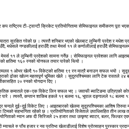
यर कप राष्ट्रिय टी–ट्वान्टी क्रिकेट प्रतियोगितामा सेमिफाइनल समीकरण पूरा 
 यात्रा सुरक्षित गरेको छ । त्यस्तै शनिबार भएको खेलबाट लुम्बिनी प्रदेश र मध
दै, मधेसले गण्डकीलाई हराउँदै तथा मेयर्स ११ ले कर्णालीलाई हराउँदै सेमिफाइनलमा
ोट मेयर्स ११ ले लुम्बिनी प्रदेशको सामना गर्नेछ । सेमिफाइनल प्रवेशका लागि 
केटको क्षतिमा १६० रनको योगफल तयार पारेको थियो ।
शमलव १ ओभर खेल्दै १० विकेटको क्षतिमा ९९ रन मात्रै बनाउन सफल भयो । सुद
त्राको ढोका खोल्न महत्वपूर्ण भूमिका खेले । सुदूरपश्चिमका लागि टेक रावतले २
ीन चौकासहित २० रनको योगदान दिए ।
ोहन शाह, कृतिक कमातले एक÷एक विकेट लिन सफल भए । जवाफी ब्याटिङमा उत्रिएको
 । त्यस्तै, कप्तान शाकिब हकले १९ बलमा १६, भूपाल दङ्गालले १८ बलमा १३ क
ेन्द्र चन्दले दुई÷दुई विकेट लिए । आइतबारको खेलमा सुदूरपश्चिमका आशिष तिरुवा म
टिमको सहभागिता रहेको छ । प्रतियोगिताको विजेताले उपाधिसहित तीन लाख तथा
ियोगिताको म्यान अफ दी सिरिजले २५ हजार तथा उत्कृष्ट ब्याटर, बलर, फिल्डर ए
अफ दी म्याचले रु पाँच हजार र नव प्रतिभा खेलाडीलाई विशेष प्रोत्साहन पुरस्कार प