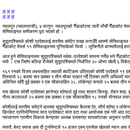
अ
अ
अ
अ
अ
अ
नवलपुर (नवलपरासी), ४ फागुनः नवलपुरको गैँडाकोटमा जारी पाँचौं गैँडाकोट मे
सेमिफाइनल समीकरण पूरा भएको हो ।
सुदूरपश्चिमले कोशी प्रदेशलाई सस्तैमा समेटेर पाखा लगाउँदै आफ्नो सेमिफाइनल
गैँडाकोट मेयर्स ११ सेमिफाइलनमा पुगिसकेको थियो । लुम्बिनीले बागमतीलाई हराउँ
आज हुने सेमिफाइनलमा सुदूरपश्चिमले मधेस–प्रदेशको सामना गर्नेछ भने गैँडाक
भयो । टस जितेर बलिङ रोजेको सुदूरपश्चिमले निर्धारित २० ओभर खेल्दै ६ वि
१६१ रनको विजय लक्ष्यसहित जवाफी ब्याटिङमा उत्रिएको कोशी प्रदेशले १९ द
तिरुवाले २८ बलमा चार छक्का र तीन चौका प्रहार गर्दै टिमका लागि अघिल्लो या
अविजित रहँदै दुई छक्का र एक चौकासहित २८, लोकेन्द्र चन्दले २५ बलमा त
यस खेलमा कोशी प्रदेशका ज्ञानेन्द्र श्रेष्ठले दुई तथा श्रवन किस्कु, र
गौरव कटवालले २५ बलमा एक छक्का र एक चौकासहित १८ रनको योगफल तयार पारे
कोशीलाई सस्तैमा समेट्ने क्रममा सुदूरपश्चिमका कैलाश ऐर, सौर्य श्रेष्ठ र लोक
क्रिकेट प्रतियोगितामा सात प्रदेशबाट सात वटा तथा आयोजक एक गरी आठ वटा 
नवजागरण ग्रामीण विकास केन्द्रका अध्यक्ष रामचन्द्र सापकोटाका अनुसार प्रत
त्यस्तै, बेस्ट क्याच अफ दी टुर्नामेन्टले १० हजार एवम् प्रत्येक खेलको म्यान 