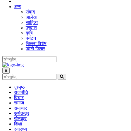
अन्य
संवाद
आलेख
साहित्य
प्रवास
कृषि
पर्यटन
जिल्ला विशेष
फोटो फिचर
गृहपृष्‍ठ
राजनीति
विचार
समाज
समाचार
अर्थतन्त्र
खेलकुद
शिक्षा
स्वास्थ्य