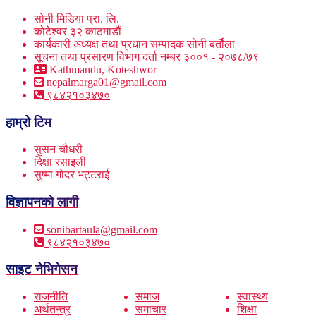
सोनी मिडिया प्रा. लि.
कोटेश्वर ३२ काठमाडौं
कार्यकारी अध्यक्ष तथा प्रधान सम्पादक सोनी बर्तौला
सूचना तथा प्रसारण विभाग दर्ता नम्बर ३००१ - २०७८/७९
Kathmandu, Koteshwor
nepalmarga01@gmail.com
९८४२१०३४७०
हाम्रो टिम
सुसन चौधरी
दिक्षा रसाइली
सुष्मा गोदर भट्टराई
विज्ञापनको लागी
sonibartaula@gmail.com
९८४२१०३४७०
साइट नेभिगेसन
राजनीति
समाज
स्वास्थ्य
अर्थतन्त्र
समाचार
शिक्षा