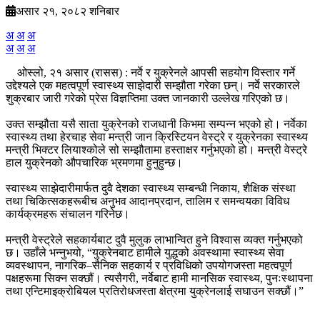
असार २१, २०८२ शनिबार
अ
अ
अ
अ
अ
अ
ओस्लो, २१ असार (रासस) : नर्वे र युक्रेनले आपसी सहयोग विस्तार गर्ने
उद्देश्यले एक महत्वपूर्ण स्वास्थ्य साझेदारी सम्झौता गरेका छन्। नर्वे सरकारले
शुक्रबार जारी गरेको प्रेस विज्ञप्तिमा उक्त जानकारी उल्लेख गरिएको छ।
उक्त सम्झौता यसै साता युक्रेनको राजधानी किभमा सम्पन्न भएको हो। नर्वेका
स्वास्थ्य तथा हेरचाह सेवा मन्त्री जान क्रिस्टियन वेस्ट्रे र युक्रेनका स्वास्थ्य
मन्त्री भिक्टर लियाश्कोले सो सम्झौतामा हस्ताक्षर गर्नुभएको हो। मन्त्री वेस्ट्रे
हाल युक्रेनको औपचारिक भ्रमणमा हुनुहुन्छ।
स्वास्थ्य साझेदारीमार्फत दुवै देशका स्वास्थ्य सम्बन्धी निकाय, शैक्षिक संस्था
तथा चिकित्सकहरूबीच अनुभव आदानप्रदान, तालिम र समन्वयका विविध
कार्यक्रमहरू संचालन गरिनेछ।
मन्त्री वेस्ट्रेले सहकार्यबाट दुवै मुलुक लाभान्वित हुने विश्वास व्यक्त गर्नुभएको
छ। उहाँले भन्नुभयो, “युक्रेनबाट हामीले युद्धको अवस्थामा स्वास्थ्य सेवा
व्यवस्थापन, नागरिक–सैनिक सहकार्य र प्रविधिको उपयोगजस्ता महत्वपूर्ण
पक्षहरूमा सिक्न सक्छौं। त्यसैगरी, नर्वेबाट हामी मानसिक स्वास्थ्य, पुनःस्थापना
तथा एन्टिमाइक्रोबियल प्रतिरोधजस्ता क्षेत्रमा युक्रेनलाई सघाउन सक्छौं।”