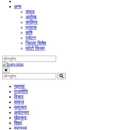
अन्य
संवाद
आलेख
साहित्य
प्रवास
कृषि
पर्यटन
जिल्ला विशेष
फोटो फिचर
गृहपृष्‍ठ
राजनीति
विचार
समाज
समाचार
अर्थतन्त्र
खेलकुद
शिक्षा
स्वास्थ्य