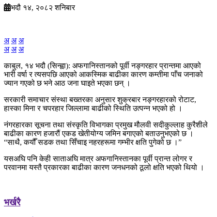
भदौ १४, २०८२ शनिबार
अ
अ
अ
अ
अ
अ
काबुल, १४ भदौ (सिन्ह्वा): अफगानिस्तानको पूर्वी नङ्गरहार प्रान्तमा आएको
भारी वर्षा र त्यसपछि आएको आकस्मिक बाढीका कारण कम्तीमा पाँच जनाको
ज्यान गएको छ भने आठ जना घाइते भएका छन् ।
सरकारी समाचार संस्था बख्तरका अनुसार शुक्रबार नङ्गरहारको रोटाट,
हास्का मिना र चपरहार जिल्लामा बाढीको स्थिति उत्पन्न भएको हो ।
नंगरहारका सूचना तथा संस्कृति विभागका प्रमुख मौलवी सदीकुल्लाह कुरैशीले
बाढीका कारण हजारौं एकड खेतीयोग्य जमिन बगाएको बताउनुभएको छ ।
“साथै, कयौँ सडक तथा सिँचाइ नहरहरूमा गम्भीर क्षति पुगेको छ ।”
यसअघि पनि केही साताअघि मात्र अफगानिस्तानका पूर्वी प्रान्त लोगर र
परवानमा यस्तै प्रकारका बाढीका कारण जनधनको ठूलो क्षति भएको थियो ।
भर्खरै