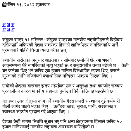
मंसिर १९, २०८२ शुक्रबार
अ
अ
अ
अ
अ
अ
संयुक्त राष्ट्र,१९ मङ्सिर : संयुक्त राष्ट्रका मानवीय सहयोगीहरूले बिहीबार
दक्षिणपूर्वी अफ्रिकी देशमा सशस्त्र हिंसाले शान्तिप्रिय नागरिकमाथि पार्ने
प्रभावबारे गहिरो चिन्ता व्यक्त गरेका छन् ।
स्थानीय स्रोतका अनुसार आइतबार र सोमबार एम्बोकी क्षेत्रमा भएको
आक्रमणमा धेरै नागरिकको मृत्यु भएको छ, र समुदायबीच तनाव बढेको छ । केही
घर जलेका थिए भने करिब एक हजार मानिस विस्थापित भएका थिए, जसले
सुरक्षाको लागि नजिकैको क्याथोलिक मन्दिरमा आश्रय लिएका थिए ।
एम्बोकी क्षेत्रमा बारम्बार झडप भइरहेका छन् र असुरक्षा तथा कमजोर सञ्चार
प्रणालीका कारण मानवीय सहायता पुर्याउन निकै कठिनाइ भइरहेको छ ।
गत हप्ता उक्त क्षेत्रमा काम गर्ने स्थानीय गैरसरकारी संस्थाका दुई कर्मचारी
गोली लागेर घाइते भएका थिए । उहाँहरू खाद्य, सुरक्षा, पानी, सरसफाइ र
स्वास्थ्य सहयोग प्रदान गर्दै आएका थिए ।
देशका केही भागमा स्थिति सुधार भए पनि अन्य क्षेत्रहरूमा हिंसाले करिब ५०
हजार मानिसलाई मानवीय सहायता आवश्यक पारिरहेको छ ।