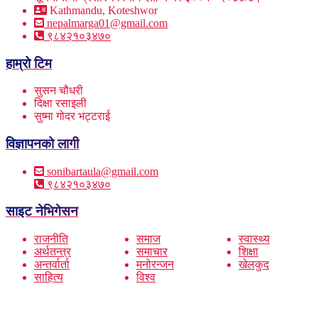
Kathmandu, Koteshwor
nepalmarga01@gmail.com
९८४२१०३४७०
हाम्रो टिम
सुसन चौधरी
दिक्षा रसाइली
सुष्मा गोदर भट्टराई
विज्ञापनको लागी
sonibartaula@gmail.com
९८४२१०३४७०
साइट नेभिगेसन
राजनीति
समाज
स्वास्थ्य
अर्थतन्त्र
समाचार
शिक्षा
अन्तर्वार्ता
मनोरन्जन
खेलकुद
साहित्य
विश्व