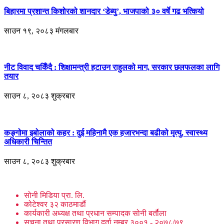
बिहारमा प्रशान्त किशोरको शानदार ‘डेब्यु’, भाजपाको ३० वर्षे गढ भत्कियो
साउन १९, २०८३ मंगलबार
नीट विवाद चर्किँदै : शिक्षामन्त्री हटाउन राहुलको माग, सरकार छलफलका लागि
तयार
साउन ८, २०८३ शुक्रबार
कङ्गोमा इबोलाको कहर : दुई महिनामै एक हजारभन्दा बढीको मृत्यु, स्वास्थ्य
अधिकारी चिन्तित
साउन ८, २०८३ शुक्रबार
सोनी मिडिया प्रा. लि.
कोटेश्वर ३२ काठमाडौं
कार्यकारी अध्यक्ष तथा प्रधान सम्पादक सोनी बर्तौला
सूचना तथा प्रसारण विभाग दर्ता नम्बर ३००१ - २०७८/७९