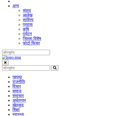
अन्य
संवाद
आलेख
साहित्य
प्रवास
कृषि
पर्यटन
जिल्ला विशेष
फोटो फिचर
गृहपृष्‍ठ
राजनीति
विचार
समाज
समाचार
अर्थतन्त्र
खेलकुद
शिक्षा
स्वास्थ्य