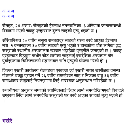
अ
अ
अ
अ
अ
अ
रौतहट, २४ असारः रौतहटको ईशनाथ नगरपालिका–३ औरैयामा जग्गासम्बन्धी
विवादमा भएको चक्कु प्रहारबाट वुटन साहको मृत्यु भएको छ ।
औरैयास्थित ८० वर्षीय ससुरा रामबहादुर साहको घरमा बस्दै आएका ईशनाथ
नपा–१ बन्जरहाका ६० वर्षीय साहको मृत्यु भएको र टाउकोमा चोट लागेका वृद्ध
ससुराको स्थानीय अस्पतालमा उपचार भइरहेको प्रहरीले जनाएको छ । चक्कु
प्रहारबाट पिठ्युमा गम्भीर चोट लागेका साहलाई प्रादेशिक अस्पताल गौर
पुर्याइएकामा चिकित्सकले मङ्गलबार राति मृत्युको घोषणा गरेको हो ।
जिल्ला प्रहरी कार्यालय रौतहटका प्रवक्ता एवं प्रहरी नायब उपरीक्षक वसन्त
गौतमले चक्कु प्रहार गर्ने २६ वर्षीय राममहेश्वर साह र निजका बाबु ६३ वर्षीय
रामाऔतार साहलाई नियन्त्रणमा लिई आवश्यक अनुसन्धान गरिरहेको छ ।
स्थानीयका अनुसार जग्गाको स्वामित्वलाई लिएर लामो समयदेखि भएको विवादले
उग्ररूप लिँदा लामो समयदेखि ससुराली घर बस्दै आएका साहको मृत्यु भएको हो
।
भर्खरै