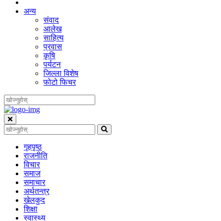
अन्य
संवाद
आलेख
साहित्य
प्रवास
कृषि
पर्यटन
जिल्ला विशेष
फोटो फिचर
गृहपृष्‍ठ
राजनीति
विचार
समाज
समाचार
अर्थतन्त्र
खेलकुद
शिक्षा
स्वास्थ्य