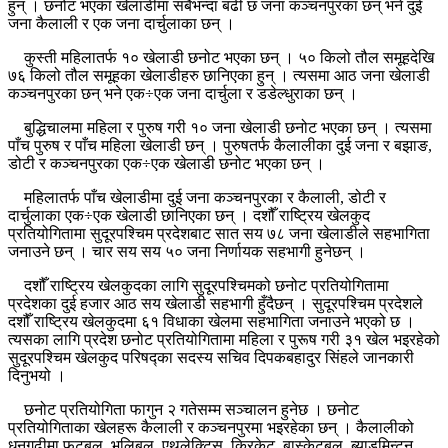
हुन् । छनोट भएका खेलाडीमा सबैभन्दा बढी छ जना कञ्चनपुरका छन् भने दुई
जना कैलाली र एक जना दार्चुलाका छन् ।
कुस्ती महिलातर्फ १० खेलाडी छनोट भएका छन् । ५० किलो तौल समूहदेखि
७६ किलो तौल समूहका खेलाडीहरु छानिएका हुन् । त्यसमा आठ जना खेलाडी
कञ्चनपुरका छन् भने एक÷एक जना दार्चुला र डडेल्धुराका छन् ।
बुद्धिचालमा महिला र पुरुष गरी १० जना खेलाडी छनोट भएका छन् । त्यसमा
पाँच पुरुष र पाँच महिला खेलाडी छन् । पुरुषतर्फ कैलालीका दुई जना र बझाङ,
डोटी र कञ्चनपुरका एक÷एक खेलाडी छनोट भएका छन् ।
महिलातर्फ पाँच खेलाडीमा दुई जना कञ्चनपुरका र कैलाली, डोटी र
दार्चुलाका एक÷एक खेलाडी छानिएका छन् । दशौँ राष्ट्रिय खेलकुद
प्रतियोगितामा सुदूरपश्चिम प्रदेशबाट सात सय ७८ जना खेलाडीले सहभागिता
जनाउने छन् । चार सय सय ५० जना निर्णायक सहभागी हुनेछन् ।
दशौँ राष्ट्रिय खेलकुदका लागि सुदूरपश्चिमको छनोट प्रतियोगितामा
प्रदेशका दुई हजार आठ सय खेलाडी सहभागी हुँदैछन् । सुदूरपश्चिम प्रदेशले
दशौँ राष्ट्रिय खेलकुदमा ६१ विधाका खेलमा सहभागिता जनाउने भएको छ ।
त्यसका लागि प्रदेश छनोट प्रतियोगितामा महिला र पुरूष गरी ३१ खेल भइरहेको
सुदूरपश्चिम खेलकुद परिषद्का सदस्य सचिव दिपकबहादुर सिंहले जानकारी
दिनुभयो ।
छनोट प्रतियोगिता फागुन २ गतेसम्म सञ्चालन हुनेछ । छनोट
प्रतियोगिताका खेलहरू कैलाली र कञ्चनपुरमा भइरहेका छन् । कैलालीको
धनगढीमा फुटबल, भलिबल, एथलेक्टिस, क्रिकेट, बास्केटबल, ब्याडमिन्टन,