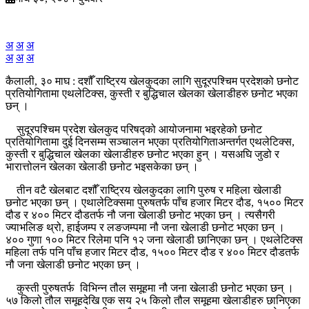
अ
अ
अ
अ
अ
अ
कैलाली, ३० माघ : दशौँ राष्ट्रिय खेलकुदका लागि सुदूरपश्चिम प्रदेशको छनोट
प्रतियोगितामा एथलेटिक्स, कुस्ती र बुद्धिचाल खेलका खेलाडीहरु छनोट भएका
छन् ।
सुदूरपश्चिम प्रदेश खेलकुद परिषद्को आयोजनामा भइरहेको छनोट
प्रतियोगितामा दुई दिनसम्म सञ्चालन भएका प्रतियोगिताअन्तर्गत एथलेटिक्स,
कुस्ती र बुद्धिचाल खेलका खेलाडीहरु छनोट भएका हुन् । यसअघि जुडो र
भारात्तोलन खेलका खेलाडी छनोट भइसकेका छन् ।
तीन वटै खेलबाट दशौँ राष्ट्रिय खेलकुदका लागि पुरुष र महिला खेलाडी
छनोट भएका छन् । एथालेटिक्समा पुरुषतर्फ पाँच हजार मिटर दौड, १५०० मिटर
दौड र ४०० मिटर दौडतर्फ नौ जना खेलाडी छनोट भएका छन् । त्यसैगरी
ज्याभलिङ थ्रो, हाईजम्प र लङजम्पमा नौ जना खेलाडी छनोट भएका छन् ।
४०० गुणा १०० मिटर रिलेमा पनि १२ जना खेलाडी छानिएका छन् । एथलेटिक्स
महिला तर्फ पनि पाँच हजार मिटर दौड, १५०० मिटर दौड र ४०० मिटर दौडतर्फ
नौ जना खेलाडी छनोट भएका छन् ।
कुस्ती पुरुषतर्फ विभिन्न तौल समूहमा नौ जना खेलाडी छनोट भएका छन् ।
५७ किलो तौल समूहदेखि एक सय २५ किलो तौल समूहमा खेलाडीहरु छानिएका