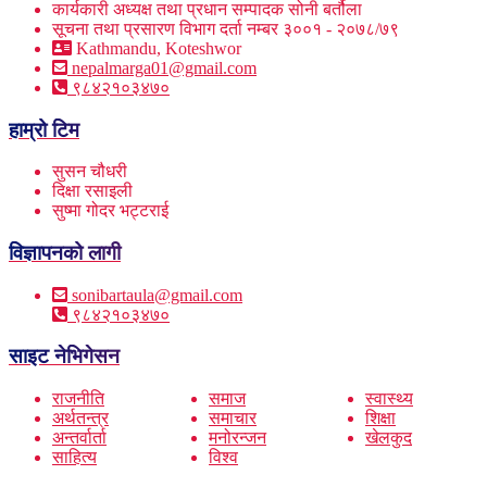
कार्यकारी अध्यक्ष तथा प्रधान सम्पादक सोनी बर्तौला
सूचना तथा प्रसारण विभाग दर्ता नम्बर ३००१ - २०७८/७९
Kathmandu, Koteshwor
nepalmarga01@gmail.com
९८४२१०३४७०
हाम्रो टिम
सुसन चौधरी
दिक्षा रसाइली
सुष्मा गोदर भट्टराई
विज्ञापनको लागी
sonibartaula@gmail.com
९८४२१०३४७०
साइट नेभिगेसन
राजनीति
समाज
स्वास्थ्य
अर्थतन्त्र
समाचार
शिक्षा
अन्तर्वार्ता
मनोरन्जन
खेलकुद
साहित्य
विश्व