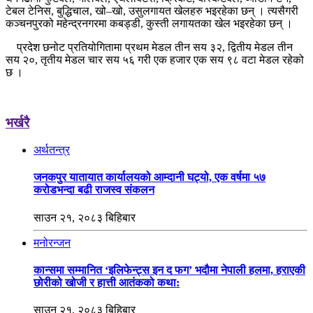
टेबल टेनिस, बुद्धिचाल, खो–खो, उसुलगायत खेलहरु भइरहेका छन् । त्यसैगरी
कञ्चनपुरको महेन्द्रनगरमा कबड्डी, कुस्ती लगायतका खेल भइरहेका छन् ।
प्रदेश छनोट प्रतियोगितामा प्रथम मेडल तीन सय ३२, द्वितीय मेडल तीन
सय २०, तृतीय मेडल चार सय ५६ गरी एक हजार एक सय ९८ वटा मेडल रहेको
छ ।
भर्खरै
अर्थतन्त्र
जनकपुर यातायात कार्यालयको आम्दानी घट्यो, एक वर्षमा ५७
करोडभन्दा बढी राजस्व संकलन
साउन २१, २०८३ बिहिबार
मनोरन्जन
कान्समा सम्मानित ‘इलिफेन्ट्स इन द फग’ भदौमा नेपाली हलमा, हराएकी
छोरीको खोजी र हात्ती आतंकको कथा:
साउन २१, २०८३ बिहिबार