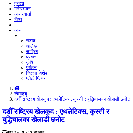
प्रदेश
मनाेरञ्जन
अन्तरवार्ता
विश्व
अन्य
संवाद
आलेख
साहित्य
प्रवास
कृषि
पर्यटन
जिल्ला विशेष
फोटो फिचर
खेलकुद
दशौँ राष्ट्रिय खेलकुद : एथलेटिक्स, कुस्ती र बुद्धिचालका खेलाडी छनोट
दशौँ राष्ट्रिय खेलकुद : एथलेटिक्स, कुस्ती र
बुद्धिचालका खेलाडी छनोट
माघ ३०, २०८१ बुधबार