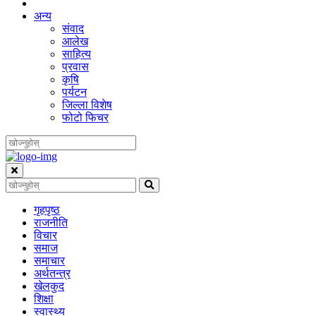
अन्य
संवाद
आलेख
साहित्य
प्रवास
कृषि
पर्यटन
जिल्ला विशेष
फोटो फिचर
गृहपृष्‍ठ
राजनीति
विचार
समाज
समाचार
अर्थतन्त्र
खेलकुद
शिक्षा
स्वास्थ्य