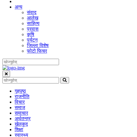
अन्य
संवाद
आलेख
साहित्य
प्रवास
कृषि
पर्यटन
जिल्ला विशेष
फोटो फिचर
गृहपृष्‍ठ
राजनीति
विचार
समाज
समाचार
अर्थतन्त्र
खेलकुद
शिक्षा
स्वास्थ्य