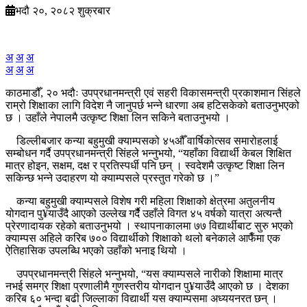
भदौ २०, २०८२ शुक्रबार
अ
अ
अ
अ
अ
अ
काठमाडौँ, २० भदौः उपप्रधानमन्त्री एवं सहरी विकासमन्त्री प्रकाशमान सिंहले
राम्रो शिक्षाका लागि विदेश नै जानुपर्छ भन्ने धारणा अब हटिसकेको बताउनुभएको
छ । उहाँले नेपालमै उत्कृष्ट शिक्षा लिन सकिने बताउनुभयो ।
डिल्लीबजार कन्या बहुमुखी क्याम्पसको ४५औँ वार्षिकोत्सव समारोहलाई
सम्बोधन गर्दै उपप्रधानमन्त्री सिंहले भन्नुभयो, “यहाँका विद्यार्थी केबल शिक्षित
मात्र होइन, सक्षम, दक्ष र प्रतिस्पर्धी पनि छन् । स्वदेशमै उत्कृष्ट शिक्षा लिन
सकिन्छ भन्ने उदाहरण यो क्याम्पसले प्रस्तुत गरेको छ ।”
कन्या बहुमुखी क्याम्पसले विशेष गरी महिला शिक्षाको क्षेत्रमा अतुलनीय
योगदान पु¥याउँदै आएको उल्लेख गर्दैै उहाँले विगत ४५ वर्षको यात्रा अत्यन्तै
प्रेरणादायक रहेको बताउनुभयो । स्थापनाकालमा ७७ विद्यार्थीबाट सुरु भएको
क्याम्पस अहिले करिब ७०० विद्यार्थीको शिक्षाको थलो बनेकाले आफैँमा एक
ऐतिहासिक उपलब्धि भएको उहाँको भनाइ थियो ।
उपप्रधानमन्त्री सिंहले भन्नुभयो, “यस क्याम्पसले नारीको शिक्षामा मात्र
नभई समग्र शिक्षा प्रणालीमै गुणस्तरीय योगदान पु¥याउँदै आएको छ । देशका
करिब ६० भन्दा बढी जिल्लाका विद्यार्थी यस क्याम्पसमा अध्ययनरत छन् ।