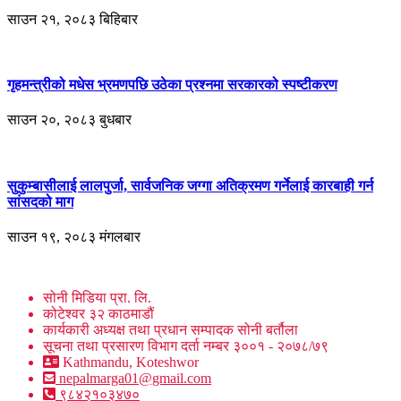
साउन २१, २०८३ बिहिबार
गृहमन्त्रीको मधेस भ्रमणपछि उठेका प्रश्नमा सरकारको स्पष्टीकरण
साउन २०, २०८३ बुधबार
सुकुम्बासीलाई लालपुर्जा, सार्वजनिक जग्गा अतिक्रमण गर्नेलाई कारबाही गर्न
सांसदको माग
साउन १९, २०८३ मंगलबार
सोनी मिडिया प्रा. लि.
कोटेश्वर ३२ काठमाडौं
कार्यकारी अध्यक्ष तथा प्रधान सम्पादक सोनी बर्तौला
सूचना तथा प्रसारण विभाग दर्ता नम्बर ३००१ - २०७८/७९
Kathmandu, Koteshwor
nepalmarga01@gmail.com
९८४२१०३४७०