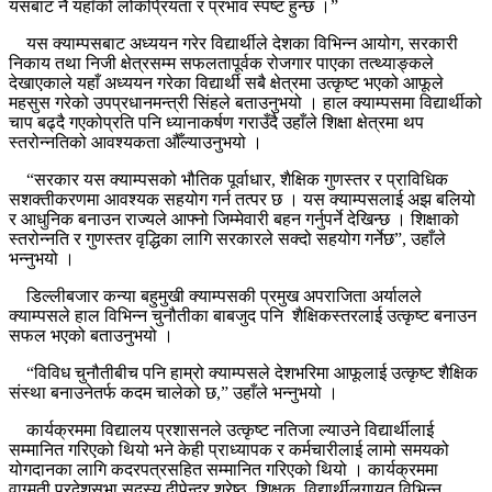
यसबाट नै यहाँको लोकप्रियता र प्रभाव स्पष्ट हुन्छ ।”
यस क्याम्पसबाट अध्ययन गरेर विद्यार्थीले देशका विभिन्न आयोग, सरकारी
निकाय तथा निजी क्षेत्रसम्म सफलतापूर्वक रोजगार पाएका तत्थ्याङ्कले
देखाएकाले यहाँ अध्ययन गरेका विद्यार्थी सबै क्षेत्रमा उत्कृष्ट भएको आफूले
महसुस गरेको उपप्रधानमन्त्री सिंहले बताउनुभयो । हाल क्याम्पसमा विद्यार्थीको
चाप बढ्दै गएकोप्रति पनि ध्यानाकर्षण गराउँदै उहाँले शिक्षा क्षेत्रमा थप
स्तरोन्नतिको आवश्यकता औँल्याउनुभयो ।
“सरकार यस क्याम्पसको भौतिक पूर्वाधार, शैक्षिक गुणस्तर र प्राविधिक
सशक्तीकरणमा आवश्यक सहयोग गर्न तत्पर छ । यस क्याम्पसलाई अझ बलियो
र आधुनिक बनाउन राज्यले आफ्नो जिम्मेवारी बहन गर्नुपर्ने देखिन्छ । शिक्षाको
स्तरोन्नति र गुणस्तर वृद्धिका लागि सरकारले सक्दो सहयोग गर्नेछ”, उहाँले
भन्नुभयो ।
डिल्लीबजार कन्या बहुमुखी क्याम्पसकी प्रमुख अपराजिता अर्यालले
क्याम्पसले हाल विभिन्न चुनौतीका बाबजुद पनि शैक्षिकस्तरलाई उत्कृष्ट बनाउन
सफल भएको बताउनुभयो ।
“विविध चुनौतीबीच पनि हाम्रो क्याम्पसले देशभरिमा आफूलाई उत्कृष्ट शैक्षिक
संस्था बनाउनेतर्फ कदम चालेको छ,” उहाँले भन्नुभयो ।
कार्यक्रममा विद्यालय प्रशासनले उत्कृष्ट नतिजा ल्याउने विद्यार्थीलाई
सम्मानित गरिएको थियो भने केही प्राध्यापक र कर्मचारीलाई लामो समयको
योगदानका लागि कदरपत्रसहित सम्मानित गरिएको थियो । कार्यक्रममा
वाग्मती प्रदेशसभा सदस्य दीपेन्द्र श्रेष्ठ, शिक्षक, विद्यार्थीलगायत विभिन्न