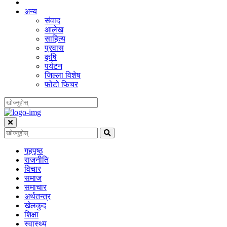
अन्य
संवाद
आलेख
साहित्य
प्रवास
कृषि
पर्यटन
जिल्ला विशेष
फोटो फिचर
गृहपृष्‍ठ
राजनीति
विचार
समाज
समाचार
अर्थतन्त्र
खेलकुद
शिक्षा
स्वास्थ्य