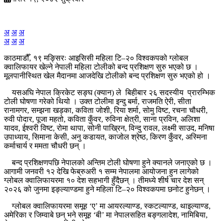
अ
अ
अ
अ
अ
अ
काठमाडौँ, १९ मङ्सिरः आइसिसी महिला टि–२० विश्वकपको ग्लोबल
क्वालिफायर खेल्ने नेपाली महिला टोलीको बन्द प्रशिक्षण सुरु भएको छ ।
मूलपानीस्थित खेल मैदानमा आजदेखि टोलीको बन्द प्रशिक्षण सुरु भएको हो ।
यसअघि नेपाल क्रिकेट सङ्घ (क्यान) ले बिहीबार २६ सदस्यीय प्रारम्भिक
टोली घोषणा गरेको थियो । उक्त टोलीमा इन्दु बर्मा, राजमति ऐरी, सीता
रानामगर, सम्झना खड्का, कविता जोशी, रिया शर्मा, सोमु विष्ट, रचना चौधरी,
रुवी पोदार, पूजा महतो, कविता कुँवर, रुविना क्षेत्री, साना प्रविन, अलिशा
यादव, ईश्वरी विष्ट, रोमा थापा, सोनी पाख्रिन, विन्दु रावल, लक्ष्मी साउद, मनिषा
उपाध्याय, सिमाना केसी, अनु कडायत, काजोल श्रेष्ठ, किरण कुँवर, अस्मिना
कर्माचार्य र ममता चौधरी छन् ।
बन्द प्रशिक्षणपछि नेपालको अन्तिम टोली घोषणा हुने क्यानले जनाएको छ ।
आगामी जनवरी १२ देखि फेब्रुअरी १ सम्म नेपालमा आयोजना हुन लागेको
ग्लोबल क्वालिफायरमा १० देश सहभागी हुँदैछन् । तीमध्ये शीर्ष चार देश सन्
२०२६ को जुनमा इङ्ल्याण्डमा हुने महिला टि–२० विश्वकपमा छनोट हुनेछन् ।
ग्लोबल क्वालिफायरमा समूह ‘ए’ मा आयरल्याण्ड, स्कटल्याण्ड, थाइल्याण्ड,
अमेरिका र जिम्वाबे छन् भने समूह ‘बी’ मा नेपालसहित बङ्गलादेश, नामिबिया,