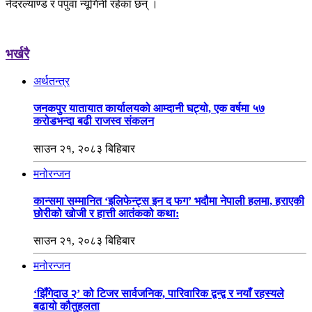
नेदरल्याण्ड र पपुवा न्यूगिनी रहेका छन् ।
भर्खरै
अर्थतन्त्र
जनकपुर यातायात कार्यालयको आम्दानी घट्यो, एक वर्षमा ५७
करोडभन्दा बढी राजस्व संकलन
साउन २१, २०८३ बिहिबार
मनोरन्जन
कान्समा सम्मानित ‘इलिफेन्ट्स इन द फग’ भदौमा नेपाली हलमा, हराएकी
छोरीको खोजी र हात्ती आतंकको कथा:
साउन २१, २०८३ बिहिबार
मनोरन्जन
‘झिँगेदाउ २’ को टिजर सार्वजनिक, पारिवारिक द्वन्द्व र नयाँ रहस्यले
बढायो कौतुहलता