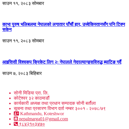
साउन ११, २०८३ सोमबार
काभा पुरुष भलिबलमा नेपालको लगातार पाँचौं हार, उज्वेकिस्तानसँग पनि टिक्न
सकेन
साउन ११, २०८३ सोमबार
आइसिसी विश्वकप क्रिकेट लिग २ः नेपालले नेदरल्यान्ड्सविरुद्ध ब्याटिङ गर्दै
साउन ७, २०८३ बिहिबार
सोनी मिडिया प्रा. लि.
कोटेश्वर ३२ काठमाडौं
कार्यकारी अध्यक्ष तथा प्रधान सम्पादक सोनी बर्तौला
सूचना तथा प्रसारण विभाग दर्ता नम्बर ३००१ - २०७८/७९
Kathmandu, Koteshwor
nepalmarga01@gmail.com
९८४२१०३४७०