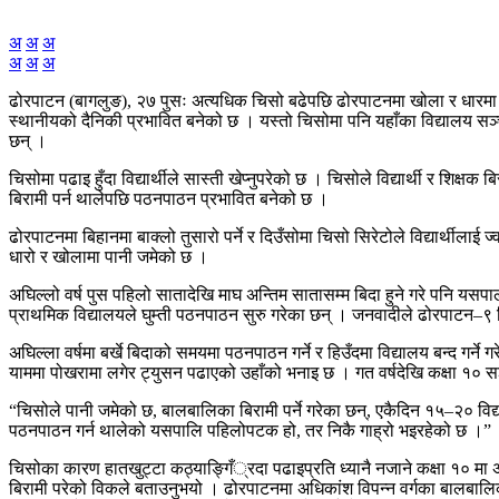
अ
अ
अ
अ
अ
अ
ढोरपाटन (बागलुङ), २७ पुसः अत्यधिक चिसो बढेपछि ढोरपाटनमा खोला र धारमा पानी
स्थानीयको दैनिकी प्रभावित बनेको छ । यस्तो चिसोमा पनि यहाँका विद्यालय सञ्
छन् ।
चिसोमा पढाइ हुँदा विद्यार्थीले सास्ती खेप्नुपरेको छ । चिसोले विद्यार्थी र शिक
बिरामी पर्न थालेपछि पठनपाठन प्रभावित बनेको छ ।
ढोरपाटनमा बिहानमा बाक्लो तुसारो पर्ने र दिउँसोमा चिसो सिरेटोले विद्यार्थील
धारो र खोलामा पानी जमेको छ ।
अघिल्लो वर्ष पुस पहिलो सातादेखि माघ अन्तिम सातासम्म बिदा हुने गरे पनि 
प्राथमिक विद्यालयले घुम्ती पठनपाठन सुरु गरेका छन् । जनवादीले ढोरपाटन–
अघिल्ला वर्षमा बर्खे बिदाको समयमा पठनपाठन गर्ने र हिउँदमा विद्यालय बन्द गर्ने 
याममा पोखरामा लगेर ट्युसन पढाएको उहाँको भनाइ छ । गत वर्षदेखि कक्षा १० 
“चिसोले पानी जमेको छ, बालबालिका बिरामी पर्ने गरेका छन्, एकैदिन १५–२० विद्यार्थी 
पठनपाठन गर्न थालेको यसपालि पहिलोपटक हो, तर निकै गाह्रो भइरहेको छ ।”
चिसोका कारण हातखुट्टा कठ्याङ्गिँ्रदा पढाइप्रति ध्यानै नजाने कक्षा १० म
बिरामी परेको विकले बताउनुभयो । ढोरपाटनमा अधिकांश विपन्न वर्गका बालबालिक