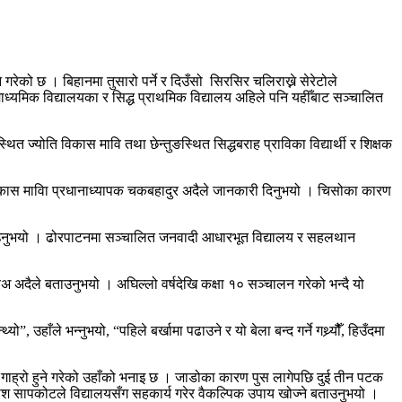
ेको छ । बिहानमा तुसारो पर्ने र दिउँसो सिरसिर चलिराख्ने सेरेटोले
ाध्यमिक विद्यालयका र सिद्ध प्राथमिक विद्यालय अहिले पनि यहीँबाट सञ्चालित
थित ज्योति विकास मावि तथा छेन्तुङस्थित सिद्धबराह प्राविका विद्यार्थी र शिक्षक
ोति विकास माविा प्रधानाध्यापक चकबहादुर अदैले जानकारी दिनुभयो । चिसोका कारण
 बताउनुभयो । ढोरपाटनमा सञ्चालित जनवादी आधारभूत विद्यालय र सहलथान
ो प्रअ अदैले बताउनुभयो । अघिल्लो वर्षदेखि कक्षा १० सञ्चालन गरेको भन्दै यो
 उहाँले भन्नुभयो, “पहिले बर्खामा पढाउने र यो बेला बन्द गर्ने गथ्र्यौैँ, हिउँदमा
गाह्रो हुने गरेको उहाँको भनाइ छ । जाडोका कारण पुस लागेपछि दुई तीन पटक
ाश सापकोटले विद्यालयसँग सहकार्य गरेर वैकल्पिक उपाय खोज्ने बताउनुभयो ।