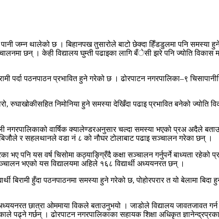
 जम्न थालेको छ । बिहानपख तुसारोले बाटो छेक्दा हिँडडुलमा पनि समस्या हुने गर
चालनमा छन् । केही विद्यालय घुम्ती पढाइका लागि बँेसी झरे पनि ज्योति विकास म
्षक बिरामी पर्दा पठनपाठन प्रभावित हुने गरेको छ । ढोरपाटन नगरपालिका–९ चिसापानीस्
ाई ज्वरो, रुघाखोकीसहित निमोनिया हुने समस्या देखिँदा पढाइ प्रभावित बनेको ज्य
यसपाली नगरपालिकाको वार्षिक क्यालेण्डरअनुसार चल्दा समस्या भएको प्रअ अदैले
९ बिजौले र सहलथानले वडा नं ८ को नौघर टोलाबाट पढाइ सञ्चालन गरेका छन् ।
गरेका भए पनि यस वर्ष चिसोमा कठ्याङ्ग्रिँदै कक्षा सञ्चालन गर्नुपर्ने बाध्यता रहेक
सञ्चालन भएको यस विद्यालयमा अहिले १६८ विद्यार्थी अध्ययनरत छन् ।
बिरामी हुँदा पठनपाठनमा समस्या हुने गरेको छ, पोहोरपरार त यो बेलामा बिदा हुन्थ्यो”,
ा अध्ययनरत छात्रा ओममाया विकले बताउनुभयो । जाडोले विद्यालय जावतजावत गर्न 
ाले पढ्ने गर्छन् । ढोरपाटन नगरपालिकाका सहायक शिक्षा अधिकृत ज्ञानेन्द्रप्रक