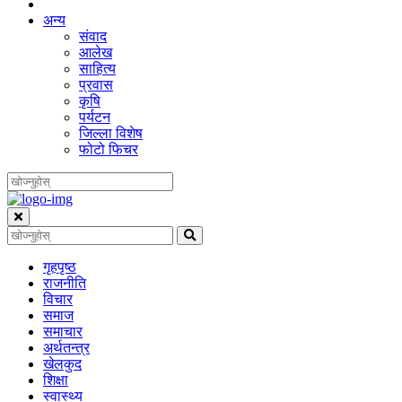
अन्य
संवाद
आलेख
साहित्य
प्रवास
कृषि
पर्यटन
जिल्ला विशेष
फोटो फिचर
गृहपृष्‍ठ
राजनीति
विचार
समाज
समाचार
अर्थतन्त्र
खेलकुद
शिक्षा
स्वास्थ्य