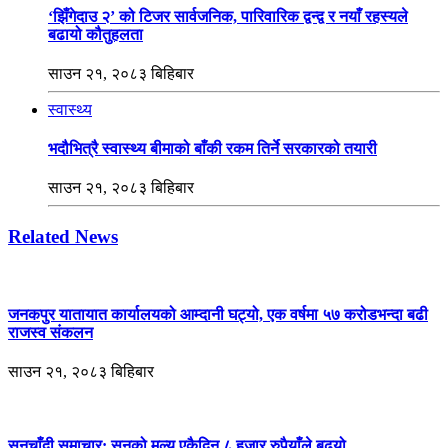
‘झिँगेदाउ २’ को टिजर सार्वजनिक, पारिवारिक द्वन्द्व र नयाँ रहस्यले
बढायो कौतुहलता
साउन २१, २०८३ बिहिबार
स्वास्थ्य
भदौभित्रै स्वास्थ्य बीमाको बाँकी रकम तिर्ने सरकारको तयारी
साउन २१, २०८३ बिहिबार
Related News
जनकपुर यातायात कार्यालयको आम्दानी घट्यो, एक वर्षमा ५७ करोडभन्दा बढी
राजस्व संकलन
साउन २१, २०८३ बिहिबार
सुनचाँदी समाचार: सुनको मूल्य एकैदिन ८ हजार रुपैयाँले बढ्यो