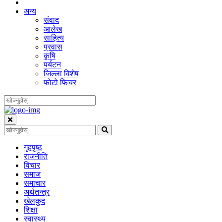
अन्य
संवाद
आलेख
साहित्य
प्रवास
कृषि
पर्यटन
जिल्ला विशेष
फोटो फिचर
गृहपृष्‍ठ
राजनीति
विचार
समाज
समाचार
अर्थतन्त्र
खेलकुद
शिक्षा
स्वास्थ्य