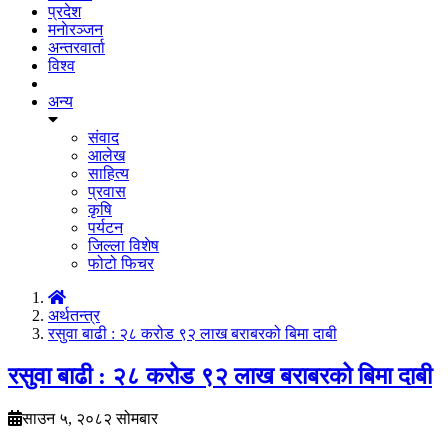
प्रदेश
मनाेरञ्जन
अन्तरवार्ता
विश्व
अन्य
संवाद
आलेख
साहित्य
प्रवास
कृषि
पर्यटन
जिल्ला विशेष
फोटो फिचर
अर्थतन्त्र
रसुवा बाढी : २८ करोड ९२ लाख बराबरको बिमा दाबी
रसुवा बाढी : २८ करोड ९२ लाख बराबरको बिमा दाबी
साउन ५, २०८२ सोमबार