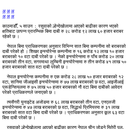
अ
अ
अ
अ
अ
अ
काठमाडौँ, ५ साउन : रसुवाको ल्हेन्देखोलामा आएको बाढीका कारण भएको
क्षतिबाट उत्पन्न प्रारम्भिक बिमा दाबी रु २८ करोड ९२ लाख ६० हजार बराबर
रहेको छ ।
नेपाल बिमा प्राधिकरणका अनुसार विभिन्न सात बिमा कम्पनीमा सो बराबरको
दाबी परेको हो । शिखर इन्स्योरेन्स कम्पनीमा रु १६ करोड १२ लाख १० हजार
बराबरको १० वटा दाबी परेको छ । नेको इन्स्योरेन्समा रु पाँच करोड २० लाख
बराबरको तीन वटा, सगरमाथा लुम्बिनी इन्स्योरेन्समा रु तीन करोड ४१ लाख ५०
हजार बराबरको सात वटा दाबी परेको छ ।
नेपाल इन्स्योरेन्स कम्पनीमा रु एक करोड २८ लाख ५० हजार बराबरको १२
वटा, सानिमा जीआइसी इन्स्योरेन्समा रु ७७ लाख बराबरको छ वटा, आइजीआई
प्रूडेन्सियलमा रु ७५ लाख ५० हजार बराबरको नौ वटा बिमा दाबीको आवेदन
परेको प्राधिकरणले जनाएको छ ।
त्यसैगरी युनाइटेड अजोडमा रु ६८ लाख बराबरको तीन वटा, एनएलजी
इन्स्योरेन्समा रु ४७ लाख बराबरको छ वटा, सिद्धार्थ प्रिमियरमा रु ३१ लाख
बराबरको सात वटा बिमा दाबी परेको छ । प्राधिकरणका अनुसार कूल ६३ वटा
बिमा दाबी परेको छ ।
रसुवाको ल्हेन्देखोलामा आएको बाढीका कारण नेपाल चीन जोड्ने मितेरी पुल,